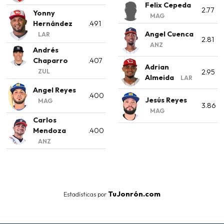
Felix Cepeda
2.77
Yonny
MAG
Hernández
.491
Angel Cuenca
LAR
2.81
ANZ
Andrés
Chaparro
.407
Adrian
ZUL
2.95
Almeida
LAR
Angel Reyes
.400
Jesús Reyes
MAG
3.86
MAG
Carlos
Mendoza
.400
ANZ
TuJonrón.com
Estadísticas por