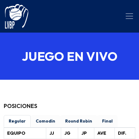
JUEGO EN VIVO
POSICIONES
Regular
Comodín
Round Robin
Final
EQUIPO
JJ
JG
JP
AVE
DIF.