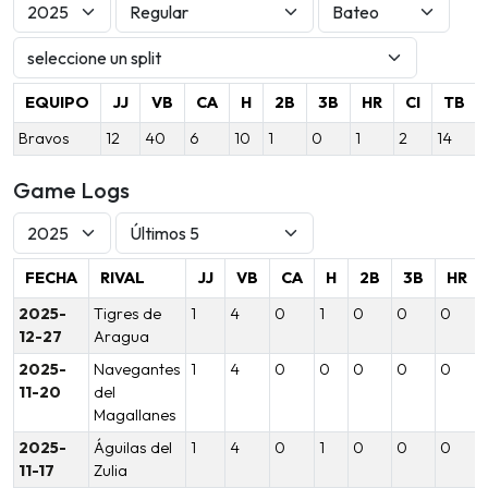
EQUIPO
JJ
VB
CA
H
2B
3B
HR
CI
TB
Bravos
12
40
6
10
1
0
1
2
14
Game Logs
FECHA
RIVAL
JJ
VB
CA
H
2B
3B
HR
2025-
Tigres de
1
4
0
1
0
0
0
12-27
Aragua
2025-
Navegantes
1
4
0
0
0
0
0
11-20
del
Magallanes
2025-
Águilas del
1
4
0
1
0
0
0
11-17
Zulia