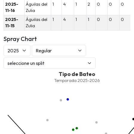
2025-
Águilas del
1
4
1
2
0
0
0
11-16
Zulia
2025-
Águilas del
1
4
1
1
0
0
0
11-15
Zulia
Spray Chart
Tipo de Bateo
Tipo de Bateo
Combination chart with 8 data series.
Temporada 2025-2026
Temporada 2025-2026
View as data table, Tipo de Bateo
The chart has 1 X axis displaying values. Data ranges from -2.45
The chart has 1 Y axis displaying values. Data ranges from -206.