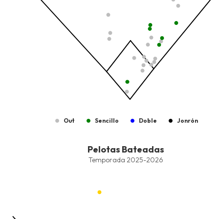
Out
Sencillo
Doble
Jonrón
End of interactive chart.
Pelotas Bateadas
Pelotas Bateadas
Combination chart with 7 data series.
Temporada 2025-2026
Temporada 2025-2026
View as data table, Pelotas Bateadas
The chart has 1 X axis displaying values. Data ranges from -2.45
The chart has 1 Y axis displaying values. Data ranges from -206.