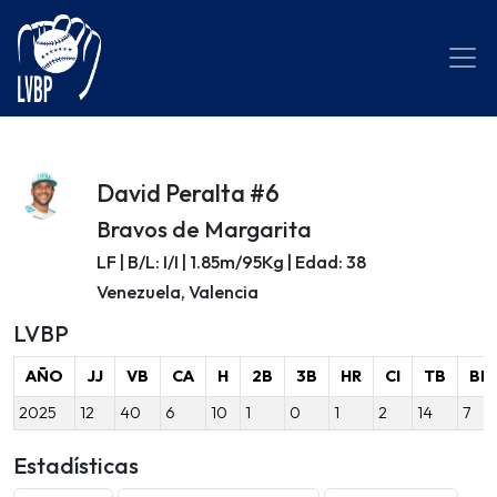
David Peralta #6
Bravos de Margarita
LF | B/L: I/I | 1.85m/95Kg | Edad: 38
Venezuela, Valencia
LVBP
AÑO
JJ
VB
CA
H
2B
3B
HR
CI
TB
BB
2025
12
40
6
10
1
0
1
2
14
7
Estadísticas