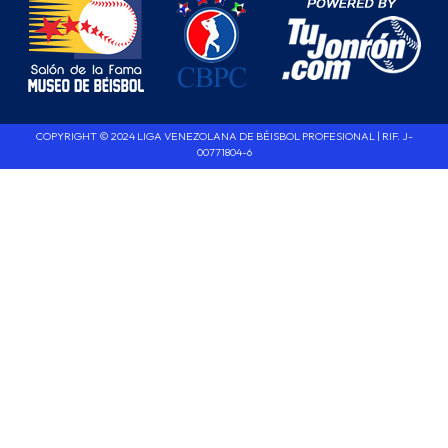
COPYRIGHT © 2024 LIGA VENEZOLANA DE BÉISBOL PROFESIONAL | RIF. J-
00771804-6