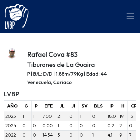
Rafael Cova #83
Tiburones de La Guaira
P | B/L: D/D | 1.88m/79Kg | Edad: 44
Venezuela, Cariaco
LVBP
AÑO
G
P
EFE
JL
JI
SV
BLS
IP
H
CP
2025
1
1
7.00
21
0
1
0
18.0
19
15
2024
0
0
0.00
1
0
0
0
0.2
2
0
2022
0
0
14.54
5
0
0
1
4.1
9
7