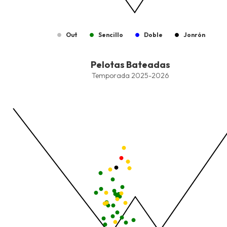
Out
Sencillo
Doble
Jonrón
End of interactive chart.
Pelotas Bateadas
Pelotas Bateadas
Combination chart with 8 data series.
Temporada 2025-2026
Temporada 2025-2026
View as data table, Pelotas Bateadas
The chart has 1 X axis displaying values. Data ranges from -2.45
The chart has 1 Y axis displaying values. Data ranges from -206.