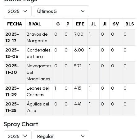
FECHA
RIVAL
G
P
EFE
JL
JI
SV
BLS
2025-
Bravos de
0
0
7.00
1
0
0
0
12-17
Margarita
2025-
Cardenales
0
0
6.00
1
0
0
0
12-06
de Lara
2025-
Navegantes
0
0
5.71
1
0
0
0
11-30
del
Magallanes
2025-
Leones del
1
0
4.15
1
0
0
0
11-29
Caracas
2025-
Águilas del
0
0
4.41
1
0
0
0
11-25
Zulia
Spray Chart