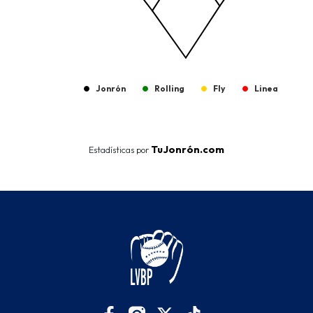
Jonrón
Rolling
Fly
Linea
End of interactive chart.
TuJonrón.com
Estadísticas por