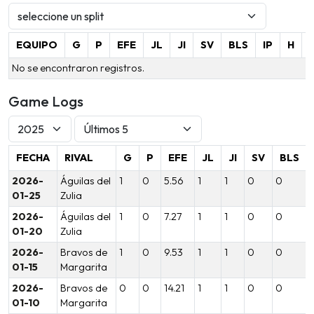
EQUIPO
G
P
EFE
JL
JI
SV
BLS
IP
H
No se encontraron registros.
Game Logs
FECHA
RIVAL
G
P
EFE
JL
JI
SV
BLS
2026-
Águilas del
1
0
5.56
1
1
0
0
5
01-25
Zulia
2026-
Águilas del
1
0
7.27
1
1
0
0
01-20
Zulia
2026-
Bravos de
1
0
9.53
1
1
0
0
01-15
Margarita
2026-
Bravos de
0
0
14.21
1
1
0
0
01-10
Margarita