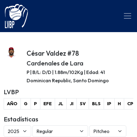
César Valdez #78
Cardenales de Lara
P | B/L: D/D | 1.88m/102Kg | Edad: 41
Dominican Republic, Santo Domingo
LVBP
AÑO
G
P
EFE
JL
JI
SV
BLS
IP
H
CP
Estadísticas