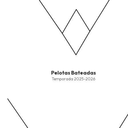
End of interactive chart.
Pelotas Bateadas
Pelotas Bateadas
Line chart with 4 lines.
Temporada 2025-2026
Temporada 2025-2026
View as data table, Pelotas Bateadas
The chart has 1 X axis displaying values. Data ranges from -2.45
The chart has 1 Y axis displaying values. Data ranges from -206.