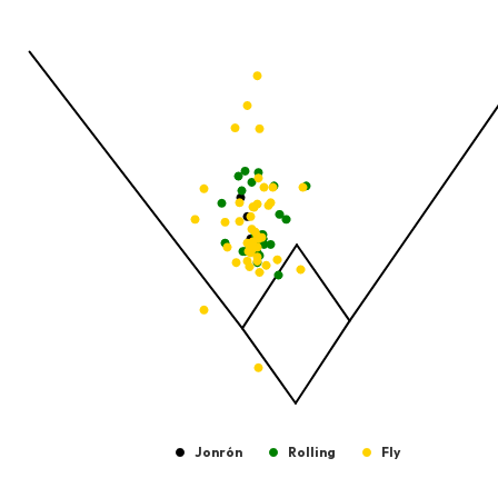
Temporada 2025-2026
View as data table, Pelotas Bateadas
The chart has 1 X axis displaying values. Data ranges from -2.45
The chart has 1 Y axis displaying values. Data ranges from -206.
Jonrón
Rolling
Fly
End of interactive chart.