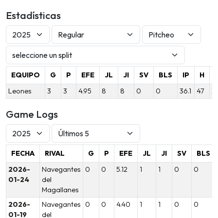
Estadísticas
EQUIPO
G
P
EFE
JL
JI
SV
BLS
IP
H
Leones
3
3
4.95
8
8
0
0
36.1
47
2
Game Logs
FECHA
RIVAL
G
P
EFE
JL
JI
SV
BLS
2026-
Navegantes
0
0
5.12
1
1
0
0
01-24
del
Magallanes
2026-
Navegantes
0
0
4.40
1
1
0
0
01-19
del