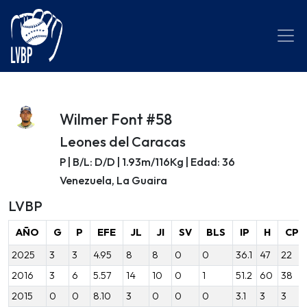
Wilmer Font #58
Leones del Caracas
P | B/L: D/D | 1.93m/116Kg | Edad: 36
Venezuela, La Guaira
LVBP
AÑO
G
P
EFE
JL
JI
SV
BLS
IP
H
CP
2025
3
3
4.95
8
8
0
0
36.1
47
22
2016
3
6
5.57
14
10
0
1
51.2
60
38
2015
0
0
8.10
3
0
0
0
3.1
3
3