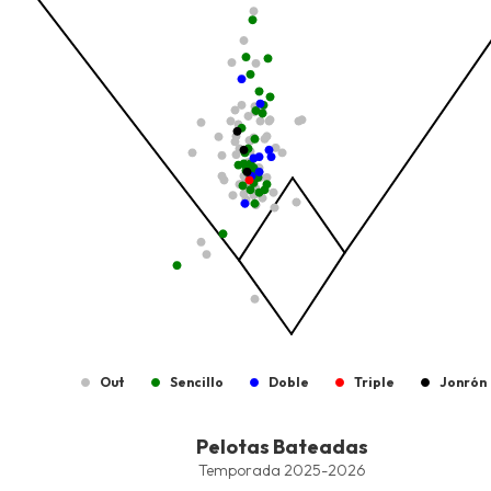
The chart has 1 X axis displaying values. Data ranges from -2.45
The chart has 1 Y axis displaying values. Data ranges from -206.
Out
Sencillo
Doble
Triple
Jonrón
End of interactive chart.
Pelotas Bateadas
Pelotas Bateadas
Combination chart with 7 data series.
Temporada 2025-2026