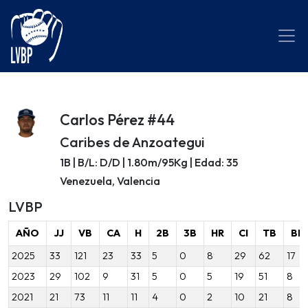
Carlos Pérez #44
Caribes de Anzoategui
1B | B/L: D/D | 1.80m/95Kg | Edad: 35
Venezuela, Valencia
LVBP
AÑO
JJ
VB
CA
H
2B
3B
HR
CI
TB
BB
2025
33
121
23
33
5
0
8
29
62
17
2023
29
102
9
31
5
0
5
19
51
8
2021
21
73
11
11
4
0
2
10
21
8