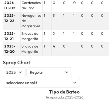
2026-
Cardenales
1
0
0
0
0
0
0
01-02
de Lara
2025-
Navegantes
1
3
1
1
0
0
0
12-22
del
Magallanes
2025-
Bravos de
1
5
1
1
0
0
0
12-21
Margarita
2025-
Bravos de
1
4
0
1
0
0
0
12-20
Margarita
Spray Chart
Tipo de Bateo
Tipo de Bateo
Combination chart with 8 data series.
Temporada 2025-2026
Temporada 2025-2026
View as data table, Tipo de Bateo