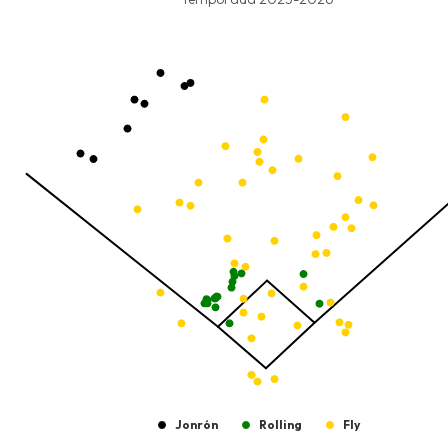
Temporada 2025-2026
View as data table, Pelotas Bateadas
The chart has 1 X axis displaying values. Data ranges from -2.45
The chart has 1 Y axis displaying values. Data ranges from -214.9
Jonrón
Rolling
Fly