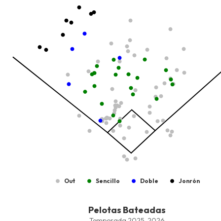
The chart has 1 X axis displaying values. Data ranges from -2.45
The chart has 1 Y axis displaying values. Data ranges from -214.9
Out
Sencillo
Doble
Jonrón
End of interactive chart.
Pelotas Bateadas
Pelotas Bateadas
Combination chart with 7 data series.
Temporada 2025-2026