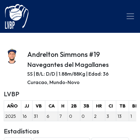
Andrelton Simmons #19
Navegantes del Magallanes
SS | B/L: D/D | 1.88m/88Kg | Edad: 36
Curacao, Mundo-Novo
LVBP
AÑO
JJ
VB
CA
H
2B
3B
HR
CI
TB
BB
2025
16
31
6
7
0
0
2
3
13
1
Estadísticas