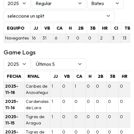
EQUIPO
JJ
VB
CA
H
2B
3B
HR
CI
TB
Navegantes
16
31
6
7
0
0
2
3
13
Game Logs
FECHA
RIVAL
JJ
VB
CA
H
2B
3B
HR
2025-
Caribes de
1
0
1
0
0
0
0
11-18
Anzoategui
2025-
Cardenales
1
0
0
0
0
0
0
11-16
de Lara
2025-
Tigres de
1
0
0
0
0
0
0
11-15
Aragua
2025-
Tigres de
1
0
0
0
0
0
0