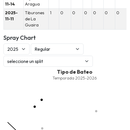
11-14
Aragua
2025-
Tiburones
1
0
0
0
0
0
0
11-11
de La
Guaira
Spray Chart
Tipo de Bateo
Tipo de Bateo
Combination chart with 7 data series.
Temporada 2025-2026
Temporada 2025-2026
View as data table, Tipo de Bateo
The chart has 1 X axis displaying values. Data ranges from -2.45
The chart has 1 Y axis displaying values. Data ranges from -206.