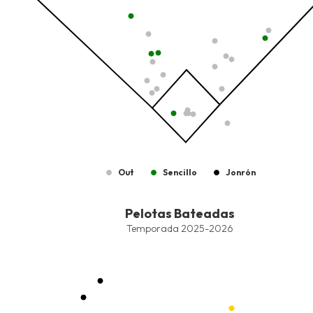
Out
Sencillo
Jonrón
End of interactive chart.
Pelotas Bateadas
Pelotas Bateadas
Combination chart with 9 data series.
Temporada 2025-2026
Temporada 2025-2026
View as data table, Pelotas Bateadas
The chart has 1 X axis displaying values. Data ranges from -2.45
The chart has 1 Y axis displaying values. Data ranges from -206.