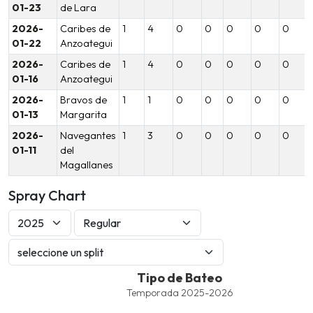
01-23
de Lara
2026-
Caribes de
1
4
0
0
0
0
0
01-22
Anzoategui
2026-
Caribes de
1
4
0
0
0
0
0
01-16
Anzoategui
2026-
Bravos de
1
1
0
0
0
0
0
01-13
Margarita
2026-
Navegantes
1
3
0
0
0
0
0
01-11
del
Magallanes
Spray Chart
Tipo de Bateo
Tipo de Bateo
Combination chart with 8 data series.
Temporada 2025-2026
Temporada 2025-2026