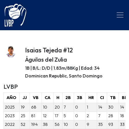
Isaias Tejeda #12
Águilas del Zulia
1B | B/L: D/D | 1.83m/88Kg | Edad: 34
Dominican Republic, Santo Domingo
LVBP
AÑO
JJ
VB
CA
H
2B
3B
HR
CI
TB
BB
2025
19
68
10
20
7
0
1
14
30
14
2023
25
81
12
17
5
0
2
7
28
18
2022
52
194
38
56
10
0
9
35
93
33