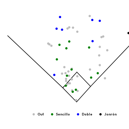
View as data table, Tipo de Bateo
The chart has 1 X axis displaying values. Data ranges from -2.45
The chart has 1 Y axis displaying values. Data ranges from -206.
Out
Sencillo
Doble
Jonrón
End of interactive chart.
Pelotas Bateadas