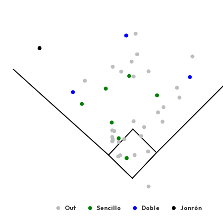
Temporada 2025-2026
View as data table, Tipo de Bateo
The chart has 1 X axis displaying values. Data ranges from -2.45
The chart has 1 Y axis displaying values. Data ranges from -215.7
Out
Sencillo
Doble
Jonrón