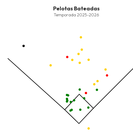
End of interactive chart.
Pelotas Bateadas
Pelotas Bateadas
Combination chart with 8 data series.
Temporada 2025-2026
Temporada 2025-2026
View as data table, Pelotas Bateadas
The chart has 1 X axis displaying values. Data ranges from -2.45
The chart has 1 Y axis displaying values. Data ranges from -215.7