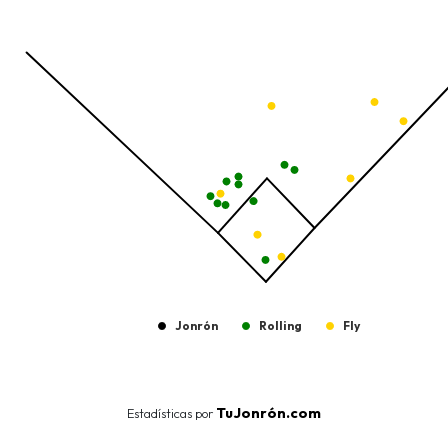
The chart has 1 Y axis displaying values. Data ranges from -206.
Jonrón
Rolling
Fly
End of interactive chart.
TuJonrón.com
Estadísticas por