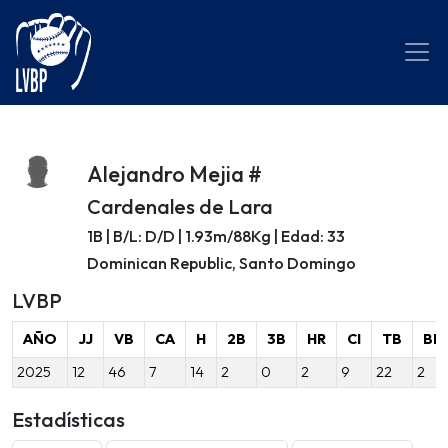
Alejandro Mejia #
Cardenales de Lara
1B | B/L: D/D | 1.93m/88Kg | Edad: 33
Dominican Republic, Santo Domingo
LVBP
AÑO
JJ
VB
CA
H
2B
3B
HR
CI
TB
BB
2025
12
46
7
14
2
0
2
9
22
2
Estadísticas