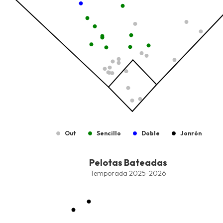
Out
Sencillo
Doble
Jonrón
End of interactive chart.
Pelotas Bateadas
Pelotas Bateadas
Combination chart with 7 data series.
Temporada 2025-2026
Temporada 2025-2026
View as data table, Pelotas Bateadas
The chart has 1 X axis displaying values. Data ranges from -2.45