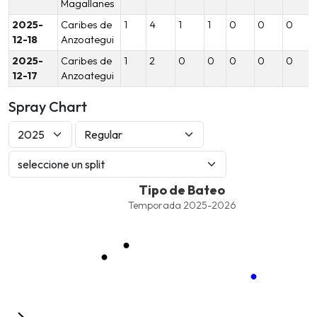
Magallanes
2025-
Caribes de
1
4
1
1
0
0
0
12-18
Anzoategui
2025-
Caribes de
1
2
0
0
0
0
0
12-17
Anzoategui
Spray Chart
Tipo de Bateo
Tipo de Bateo
Combination chart with 8 data series.
Temporada 2025-2026
Temporada 2025-2026
View as data table, Tipo de Bateo
The chart has 1 X axis displaying values. Data ranges from -2.45
The chart has 1 Y axis displaying values. Data ranges from -206.