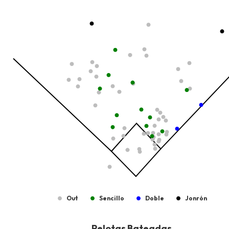
View as data table, Tipo de Bateo
The chart has 1 X axis displaying values. Data ranges from -2.45
The chart has 1 Y axis displaying values. Data ranges from -206.
Out
Sencillo
Doble
Jonrón
End of interactive chart.
Pelotas Bateadas
Pelotas Bateadas