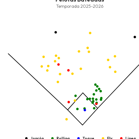
Combination chart with 9 data series.
Temporada 2025-2026
Temporada 2025-2026
View as data table, Pelotas Bateadas
The chart has 1 X axis displaying values. Data ranges from -2.45
The chart has 1 Y axis displaying values. Data ranges from -206.
Jonrón
Rolling
Toque
Fly
Linea