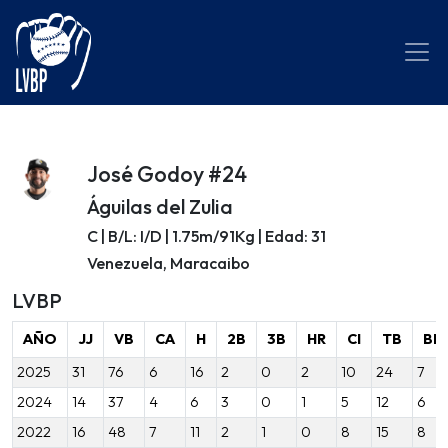
José Godoy #24
Águilas del Zulia
C | B/L: I/D | 1.75m/91Kg | Edad: 31
Venezuela, Maracaibo
LVBP
AÑO
JJ
VB
CA
H
2B
3B
HR
CI
TB
BB
2025
31
76
6
16
2
0
2
10
24
7
2024
14
37
4
6
3
0
1
5
12
6
2022
16
48
7
11
2
1
0
8
15
8