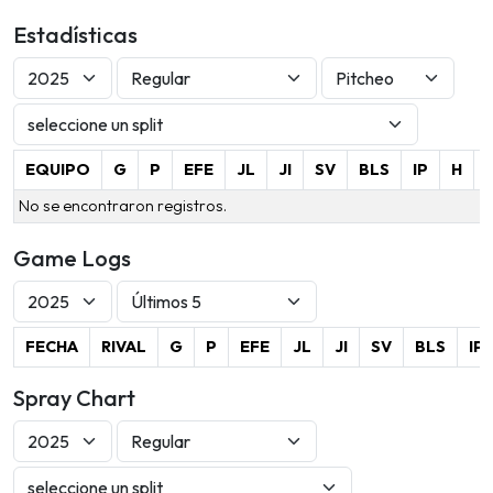
Estadísticas
EQUIPO
G
P
EFE
JL
JI
SV
BLS
IP
H
No se encontraron registros.
Game Logs
FECHA
RIVAL
G
P
EFE
JL
JI
SV
BLS
IP
Spray Chart