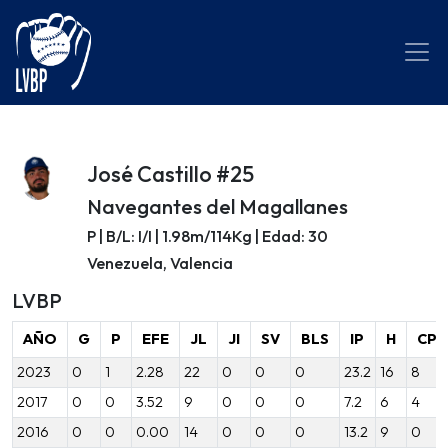
José Castillo #25
Navegantes del Magallanes
P | B/L: I/I | 1.98m/114Kg | Edad: 30
Venezuela, Valencia
LVBP
AÑO
G
P
EFE
JL
JI
SV
BLS
IP
H
CP
2023
0
1
2.28
22
0
0
0
23.2
16
8
2017
0
0
3.52
9
0
0
0
7.2
6
4
2016
0
0
0.00
14
0
0
0
13.2
9
0