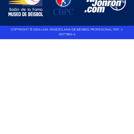
COPYRIGHT © 2024 LIGA VENEZOLANA DE BÉISBOL PROFESIONAL | RIF. J-
00771804-6