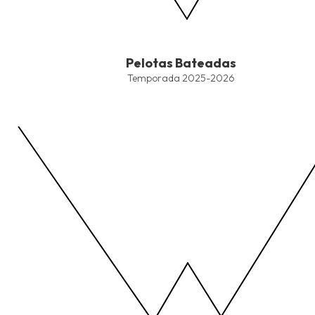
End of interactive chart.
Pelotas Bateadas
Pelotas Bateadas
Line chart with 4 lines.
Temporada 2025-2026
Temporada 2025-2026
View as data table, Pelotas Bateadas
The chart has 1 X axis displaying values. Data ranges from -2.45
The chart has 1 Y axis displaying values. Data ranges from -206.