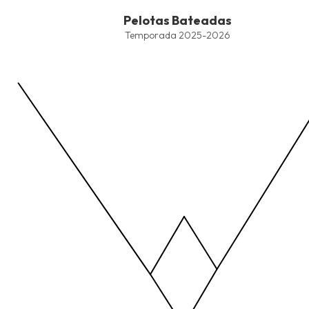
End of interactive chart.
Pelotas Bateadas
Pelotas Bateadas
Line chart with 4 lines.
Temporada 2025-2026
Temporada 2025-2026
View as data table, Pelotas Bateadas
The chart has 1 X axis displaying values. Data ranges from -2.45
The chart has 1 Y axis displaying values. Data ranges from -206.