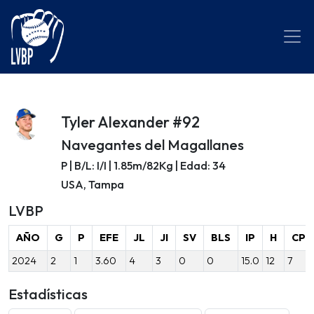
Tyler Alexander #92
Navegantes del Magallanes
P | B/L: I/I | 1.85m/82Kg | Edad: 34
USA, Tampa
LVBP
AÑO
G
P
EFE
JL
JI
SV
BLS
IP
H
CP
2024
2
1
3.60
4
3
0
0
15.0
12
7
Estadísticas