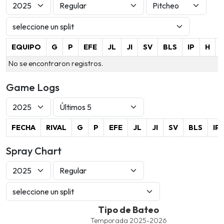
EQUIPO
G
P
EFE
JL
JI
SV
BLS
IP
H
No se encontraron registros.
Game Logs
FECHA
RIVAL
G
P
EFE
JL
JI
SV
BLS
IP
Spray Chart
Tipo de Bateo
Tipo de Bateo
Line chart with 4 lines.
Temporada 2025-2026