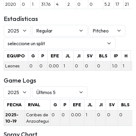
2020
0
1
31.76
4
2
0
0
5.2
17
21
Estadísticas
EQUIPO
G
P
EFE
JL
JI
SV
BLS
IP
H
Leones
0
0
0.00
1
0
0
0
1.0
1
0
Game Logs
FECHA
RIVAL
G
P
EFE
JL
JI
SV
BLS
2025-
Caribes de
0
0
0.00
1
0
0
0
1
10-19
Anzoategui
Spray Chart