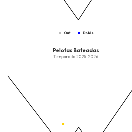
Out
Doble
End of interactive chart.
Pelotas Bateadas
Pelotas Bateadas
Combination chart with 5 data series.
Temporada 2025-2026
Temporada 2025-2026
View as data table, Pelotas Bateadas
The chart has 1 X axis displaying values. Data ranges from -2.45
The chart has 1 Y axis displaying values. Data ranges from -206.