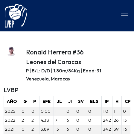
Ronald Herrera #36
Leones del Caracas
P | B/L: D/D | 1.80m/84Kg | Edad: 31
Venezuela, Maracay
LVBP
AÑO
G
P
EFE
JL
JI
SV
BLS
IP
H
CP
2025
0
0
0.00
1
0
0
0
1.0
1
0
2022
2
2
4.38
7
6
0
0
24.2
26
13
2021
0
2
3.89
13
6
0
0
34.2
39
16