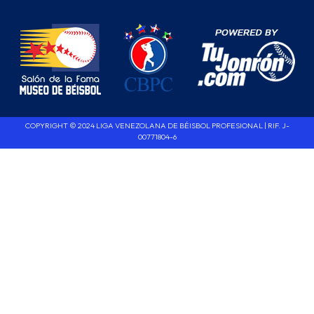
COPYRIGHT © 2024 LIGA VENEZOLANA DE BÉISBOL PROFESIONAL | RIF. J-
00771804-6