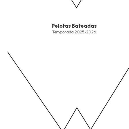
End of interactive chart.
Pelotas Bateadas
Pelotas Bateadas
Line chart with 4 lines.
Temporada 2025-2026
Temporada 2025-2026
View as data table, Pelotas Bateadas
The chart has 1 X axis displaying values. Data ranges from -2.45
The chart has 1 Y axis displaying values. Data ranges from -206.