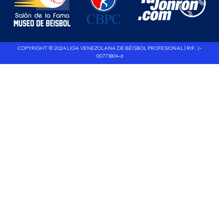
COPYRIGHT © 2024 LIGA VENEZOLANA DE BÉISBOL PROFESIONAL | RIF. J-
00771804-6