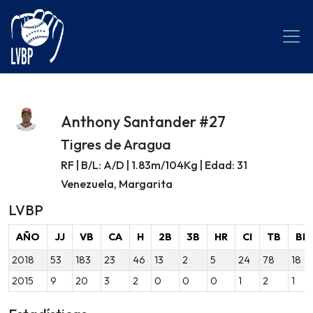
Anthony Santander #27
Tigres de Aragua
RF | B/L: A/D | 1.83m/104Kg | Edad: 31
Venezuela, Margarita
LVBP
AÑO
JJ
VB
CA
H
2B
3B
HR
CI
TB
BB
2018
53
183
23
46
13
2
5
24
78
18
2015
9
20
3
2
0
0
0
1
2
1