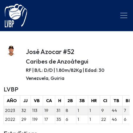
José Azocar #52
Caribes de Anzoátegui
RF | B/L: D/D | 1.80m/82Kg | Edad: 30
Venezuela, Guiria
LVBP
AÑO
JJ
VB
CA
H
2B
3B
HR
CI
TB
BB
2023
32
113
19
31
8
1
1
9
44
7
2022
29
119
17
35
6
1
1
22
46
6