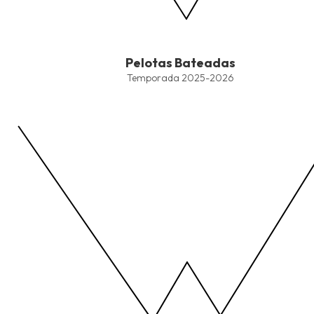
End of interactive chart.
Pelotas Bateadas
Pelotas Bateadas
Line chart with 4 lines.
Temporada 2025-2026
Temporada 2025-2026
View as data table, Pelotas Bateadas
The chart has 1 X axis displaying values. Data ranges from -2.45
The chart has 1 Y axis displaying values. Data ranges from -206.