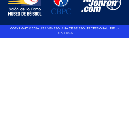
COPYRIGHT © 2024 LIGA VENEZOLANA DE BÉISBOL PROFESIONAL | RIF. J-
00771804-6