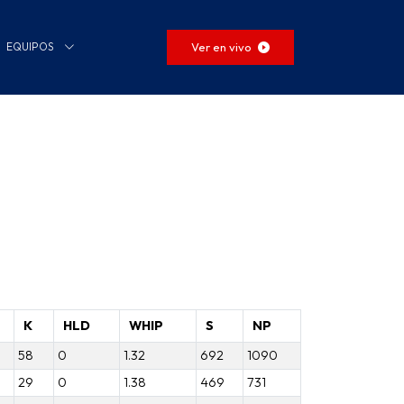
Ver en vivo
EQUIPOS
K
HLD
WHIP
S
NP
58
0
1.32
692
1090
29
0
1.38
469
731