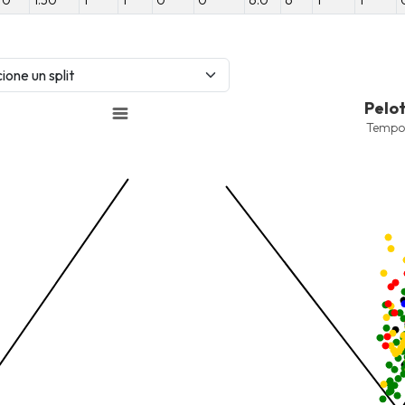
Pelotas Bateadas
Pelo
Combination chart with 9 data 
Tempo
Temporada 2025-2026
View as data table, Pelotas 
nges from -2.45 to 245.
The chart has 1 X axis displayi
nges from -206.84 to -85.
The chart has 1 Y axis displayi