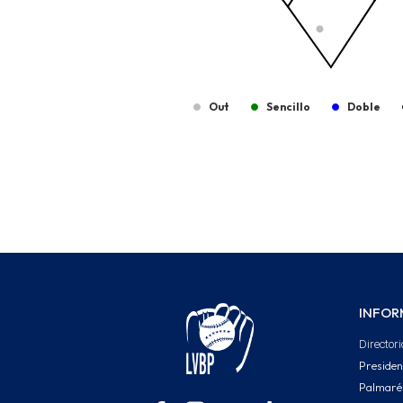
Out
Sencillo
Doble
End of interactive chart.
INFOR
Directori
Presiden
Palmaré