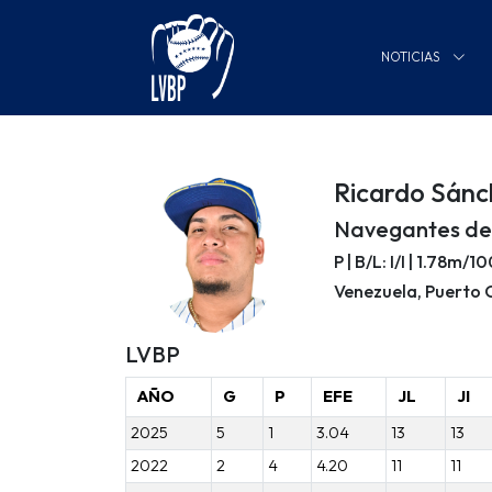
NOTICIAS
Ricardo Sánc
Navegantes de
P | B/L: I/I | 1.78m/
Venezuela, Puerto 
LVBP
AÑO
G
P
EFE
JL
JI
2025
5
1
3.04
13
13
2022
2
4
4.20
11
11