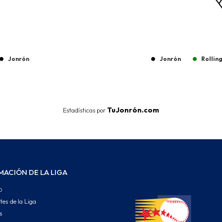
Jonrón
Jonrón
Rollin
End of interactive chart.
TuJonrón.com
Estadísticas por
MACIÓN DE LA LIGA
o
tes de la Liga
s