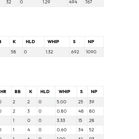
32
0
1.29
494
767
B
K
HLD
WHIP
S
NP
58
0
1.32
692
1090
HR
BB
K
HLD
WHIP
S
NP
0
2
2
0
5.00
25
39
0
2
3
0
0.80
48
80
1
0
0
3.33
15
28
0
1
4
0
0.60
34
52
0
1
6
0
1.00
61
93