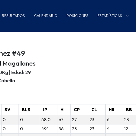
RESULTADOS
CALENDARIO
POSICIONES
ESTADÍSTICAS
hez #49
l Magallanes
100Kg | Edad: 29
Cabello
SV
BLS
IP
H
CP
CL
HR
BB
0
0
68.0
67
27
23
6
23
0
0
49.1
56
28
23
4
12