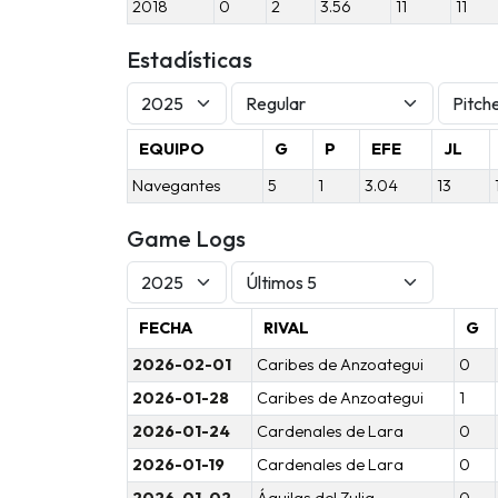
2018
0
2
3.56
11
11
Estadísticas
EQUIPO
G
P
EFE
JL
Navegantes
5
1
3.04
13
Game Logs
FECHA
RIVAL
G
2026-02-01
Caribes de Anzoategui
0
2026-01-28
Caribes de Anzoategui
1
2026-01-24
Cardenales de Lara
0
2026-01-19
Cardenales de Lara
0
2026-01-02
Águilas del Zulia
0