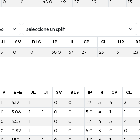
0
0
48.0
49
27
19
1
13
JI
SV
BLS
IP
H
CP
CL
HR
B
13
0
0
68.0
67
27
23
6
23
P
EFE
JL
JI
SV
BLS
IP
H
CP
CL
1
4.19
1
1
0
0
1.2
5
4
3
0
3.06
1
1
0
0
5.0
4
1
1
0
3.55
1
1
0
0
1.2
4
5
4
1
0
0.82
1
1
0
0
5.0
3
0
0
0
1.50
1
1
0
0
6.0
6
1
1