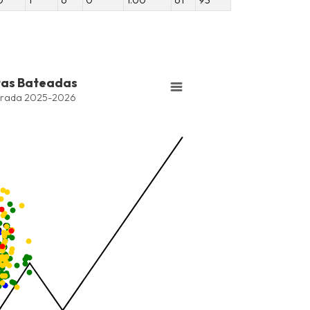
tas Bateadas
series.
rada 2025-2026
Bateadas
ng values. Data ranges from -2.45 to 245.
ng values. Data ranges from -206.84 to -85.