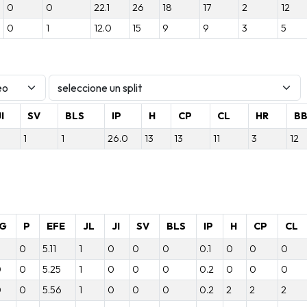
0
0
22.1
26
18
17
2
12
0
1
12.0
15
9
9
3
5
I
SV
BLS
IP
H
CP
CL
HR
B
1
1
26.0
13
13
11
3
12
G
P
EFE
JL
JI
SV
BLS
IP
H
CP
CL
0
5.11
1
0
0
0
0.1
0
0
0
0
0
5.25
1
0
0
0
0.2
0
0
0
0
0
5.56
1
0
0
0
0.2
2
2
2