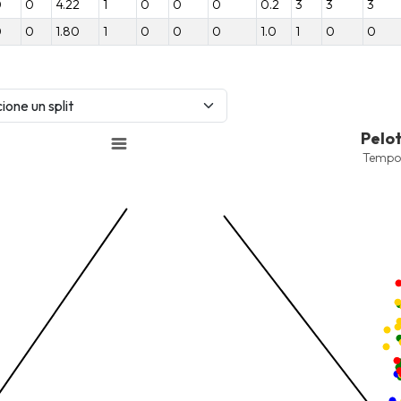
0
0
4.22
1
0
0
0
0.2
3
3
3
0
0
1.80
1
0
0
0
1.0
1
0
0
Pelotas Bateadas
Pelo
Combination chart with 9 data 
Tempo
Temporada 2025-2026
View as data table, Pelotas 
nges from -2.45 to 245.
The chart has 1 X axis displayi
nges from -206.84 to -85.
The chart has 1 Y axis displayi