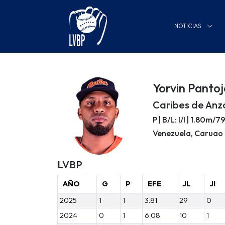
NOTICIAS
Yorvin Panto
Caribes de Anz
P | B/L: I/I | 1.80m/
Venezuela, Caruao
LVBP
AÑO
G
P
EFE
JL
JI
2025
1
1
3.81
29
0
2024
0
1
6.08
10
1