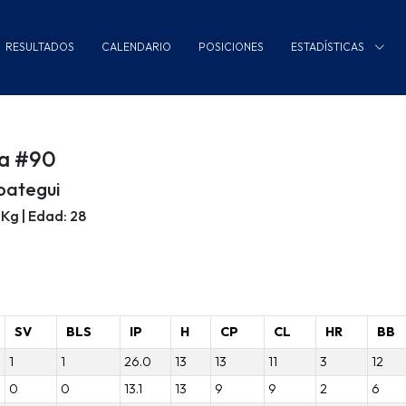
RESULTADOS
CALENDARIO
POSICIONES
ESTADÍSTICAS
ja #90
oategui
79Kg | Edad: 28
SV
BLS
IP
H
CP
CL
HR
BB
1
1
26.0
13
13
11
3
12
0
0
13.1
13
9
9
2
6