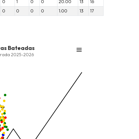
0
1
0
0
20.00
13
16
0
0
0
0
1.00
13
17
tas Bateadas
series.
rada 2025-2026
Bateadas
ng values. Data ranges from -2.45 to 245.
ng values. Data ranges from -206.84 to -85.