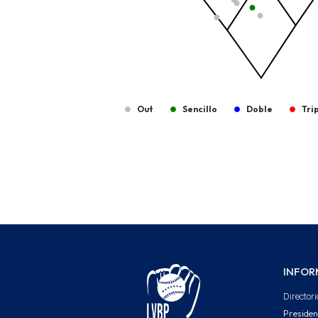
Out
Sencillo
Doble
Tri
End of interactive chart.
INFOR
Directori
Presiden