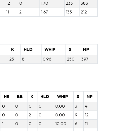
12
0
1.70
233
383
11
2
1.67
135
212
B
K
HLD
WHIP
S
NP
25
8
0.96
250
397
HR
BB
K
HLD
WHIP
S
NP
0
0
0
0
0.00
3
4
0
0
2
0
0.00
9
12
1
0
0
0
10.00
6
11