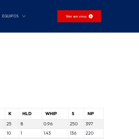
Ver en vivo
EQUIPOS
K
HLD
WHIP
S
NP
25
8
0.96
250
397
10
1
1.43
136
220