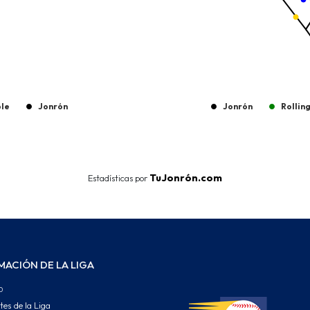
ple
Jonrón
Jonrón
Rollin
End of interactive chart.
TuJonrón.com
Estadísticas por
MACIÓN DE LA LIGA
o
tes de la Liga