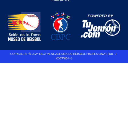
COPYRIGHT © 2024 LIGA VENEZOLANA DE BÉISBOL PROFESIONAL | RIF. J-
00771804-6