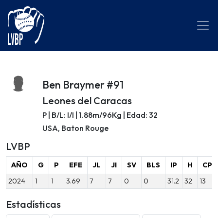
Ben Braymer #91
Leones del Caracas
P | B/L: I/I | 1.88m/96Kg | Edad: 32
USA, Baton Rouge
LVBP
AÑO
G
P
EFE
JL
JI
SV
BLS
IP
H
CP
2024
1
1
3.69
7
7
0
0
31.2
32
13
Estadísticas