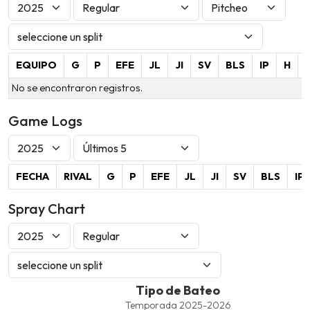
EQUIPO
G
P
EFE
JL
JI
SV
BLS
IP
H
No se encontraron registros.
Game Logs
FECHA
RIVAL
G
P
EFE
JL
JI
SV
BLS
IP
Spray Chart
Tipo de Bateo
Tipo de Bateo
Line chart with 4 lines.
Temporada 2025-2026