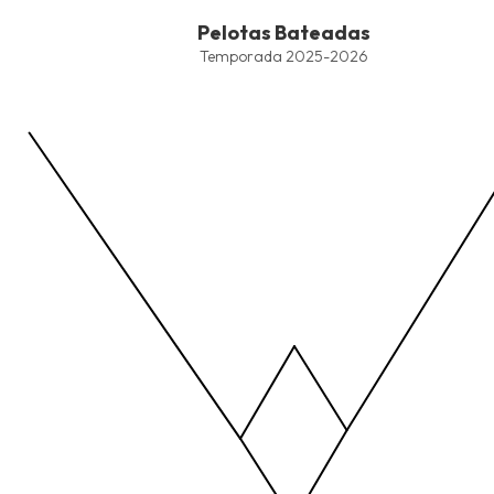
End of interactive chart.
Pelotas Bateadas
Pelotas Bateadas
Line chart with 4 lines.
Temporada 2025-2026
Temporada 2025-2026
View as data table, Pelotas Bateadas
The chart has 1 X axis displaying values. Data ranges from -2.45
The chart has 1 Y axis displaying values. Data ranges from -206.