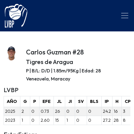
Carlos Guzman #28
Tigres de Aragua
P | B/L: D/D | 1.85m/95Kg | Edad: 28
Venezuela, Maracay
LVBP
AÑO
G
P
EFE
JL
JI
SV
BLS
IP
H
CP
2025
2
0
0.73
26
0
0
0
24.2
16
3
2023
1
0
2.60
15
1
0
0
27.2
28
8