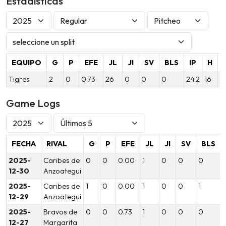
Estadísticas
EQUIPO
G
P
EFE
JL
JI
SV
BLS
IP
H
Tigres
2
0
0.73
26
0
0
0
24.2
16
3
Game Logs
FECHA
RIVAL
G
P
EFE
JL
JI
SV
BLS
2025-
Caribes de
0
0
0.00
1
0
0
0
1
12-30
Anzoategui
2025-
Caribes de
1
0
0.00
1
0
0
1
1
12-29
Anzoategui
2025-
Bravos de
0
0
0.73
1
0
0
0
1
12-27
Margarita