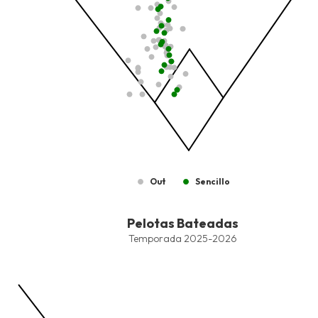
Out
Sencillo
End of interactive chart.
Pelotas Bateadas
Pelotas Bateadas
Combination chart with 7 data series.
Temporada 2025-2026
Temporada 2025-2026
View as data table, Pelotas Bateadas
The chart has 1 X axis displaying values. Data ranges from -2.45
The chart has 1 Y axis displaying values. Data ranges from -206.