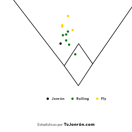
The chart has 1 Y axis displaying values. Data ranges from -206.
Jonrón
Rolling
Fly
End of interactive chart.
TuJonrón.com
Estadísticas por