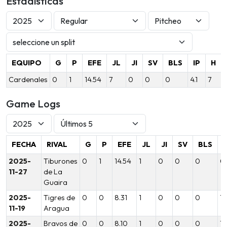
Estadísticas
EQUIPO
G
P
EFE
JL
JI
SV
BLS
IP
H
Cardenales
0
1
14.54
7
0
0
0
4.1
7
Game Logs
FECHA
RIVAL
G
P
EFE
JL
JI
SV
BLS
I
2025-
Tiburones
0
1
14.54
1
0
0
0
0
11-27
de La
Guaira
2025-
Tigres de
0
0
8.31
1
0
0
0
1.
11-19
Aragua
2025-
Bravos de
0
0
8.10
1
0
0
0
1.