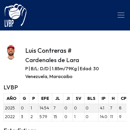
Luis Contreras #
Cardenales de Lara
P | B/L: D/D | 1.85m/79Kg | Edad: 30
Venezuela, Maracaibo
LVBP
AÑO
G
P
EFE
JL
JI
SV
BLS
IP
H
CP
2025
0
1
14.54
7
0
0
0
4.1
7
8
2022
3
2
5.79
15
0
1
0
14.0
11
9