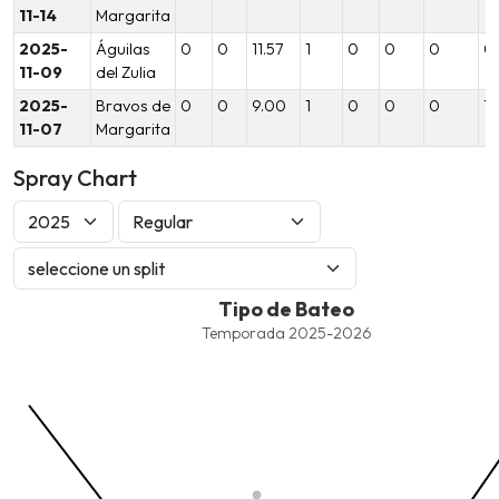
11-14
Margarita
2025-
Águilas
0
0
11.57
1
0
0
0
0.
11-09
del Zulia
2025-
Bravos de
0
0
9.00
1
0
0
0
1.
11-07
Margarita
Spray Chart
Tipo de Bateo
Tipo de Bateo
Combination chart with 8 data series.
Temporada 2025-2026
Temporada 2025-2026
View as data table, Tipo de Bateo
The chart has 1 X axis displaying values. Data ranges from -2.45
The chart has 1 Y axis displaying values. Data ranges from -206.