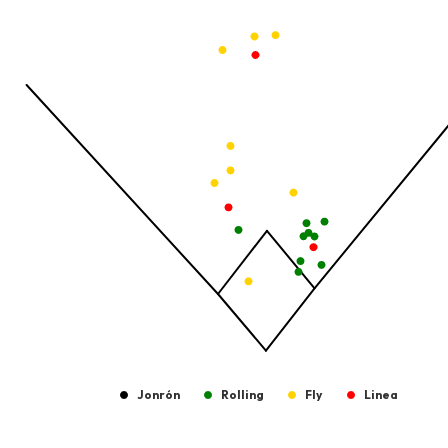
View as data table, Pelotas Bateadas
The chart has 1 X axis displaying values. Data ranges from -2.45
The chart has 1 Y axis displaying values. Data ranges from -206
Jonrón
Rolling
Fly
Linea
End of interactive chart.