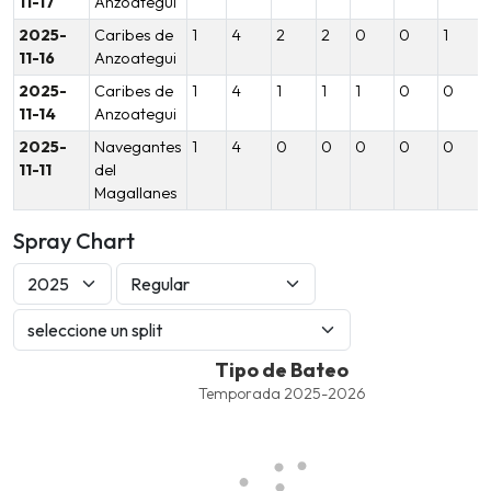
11-17
Anzoategui
2025-
Caribes de
1
4
2
2
0
0
1
11-16
Anzoategui
2025-
Caribes de
1
4
1
1
1
0
0
11-14
Anzoategui
2025-
Navegantes
1
4
0
0
0
0
0
11-11
del
Magallanes
Spray Chart
Tipo de Bateo
Tipo de Bateo
Combination chart with 8 data series.
Temporada 2025-2026
Temporada 2025-2026
View as data table, Tipo de Bateo
The chart has 1 X axis displaying values. Data ranges from -2.45