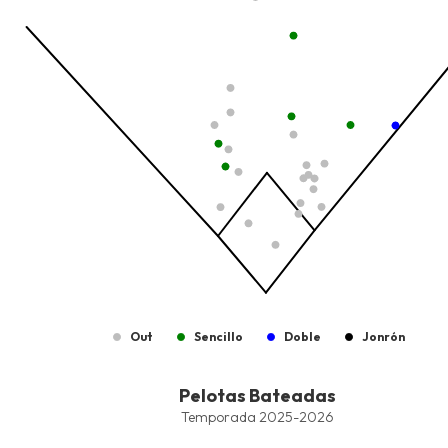
The chart has 1 Y axis displaying values. Data ranges from -206
Out
Sencillo
Doble
Jonrón
End of interactive chart.
Pelotas Bateadas
Pelotas Bateadas
Combination chart with 8 data series.
Temporada 2025-2026
Temporada 2025-2026