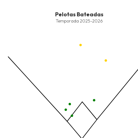
End of interactive chart.
Pelotas Bateadas
Pelotas Bateadas
Combination chart with 6 data series.
Temporada 2025-2026
Temporada 2025-2026
View as data table, Pelotas Bateadas
The chart has 1 X axis displaying values. Data ranges from -2.45
The chart has 1 Y axis displaying values. Data ranges from -206.