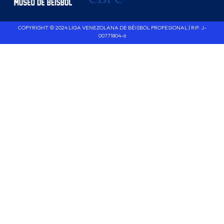
COPYRIGHT © 2024 LIGA VENEZOLANA DE BÉISBOL PROFESIONAL | RIF. J-
00771804-6