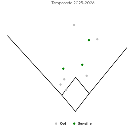
Combination chart with 6 data series.
Temporada 2025-2026
Temporada 2025-2026
View as data table, Tipo de Bateo
The chart has 1 X axis displaying values. Data ranges from -2.45
The chart has 1 Y axis displaying values. Data ranges from -206.
Out
Sencillo