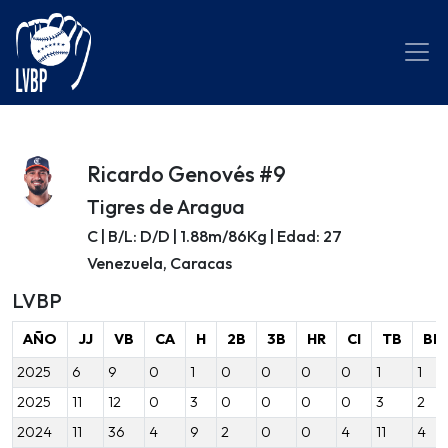
Ricardo Genovés #9
Tigres de Aragua
C | B/L: D/D | 1.88m/86Kg | Edad: 27
Venezuela, Caracas
LVBP
AÑO
JJ
VB
CA
H
2B
3B
HR
CI
TB
BB
2025
6
9
0
1
0
0
0
0
1
1
2025
11
12
0
3
0
0
0
0
3
2
2024
11
36
4
9
2
0
0
4
11
4