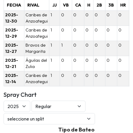
FECHA
RIVAL
JJ
VB
CA
H
2B
3B
HR
2025-
Caribes de
1
0
0
0
0
0
0
12-30
Anzoategui
2025-
Caribes de
1
0
0
0
0
0
0
12-29
Anzoategui
2025-
Bravos de
1
1
0
0
0
0
0
12-27
Margarita
2025-
Águilas del
1
0
0
0
0
0
0
12-21
Zulia
2025-
Caribes de
1
0
0
0
0
0
0
12-14
Anzoategui
Spray Chart
Tipo de Bateo
Tipo de Bateo