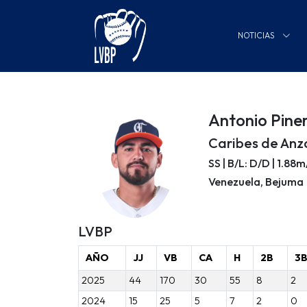
NOTICIAS
Antonio Pine
Caribes de Anz
SS | B/L: D/D | 1.88
Venezuela, Bejuma
LVBP
AÑO
JJ
VB
CA
H
2B
3
2025
44
170
30
55
8
2
2024
15
25
5
7
2
0