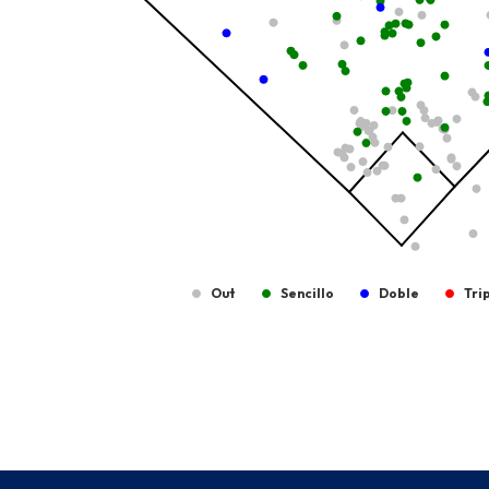
Out
Sencillo
Doble
Tri
End of interactive chart.