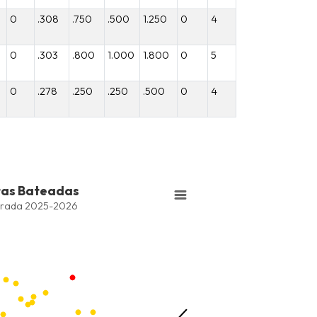
0
.308
.750
.500
1.250
0
4
0
.303
.800
1.000
1.800
0
5
0
.278
.250
.250
.500
0
4
tas Bateadas
series.
rada 2025-2026
Bateadas
ng values. Data ranges from -2.45 to 245.
ng values. Data ranges from -207.36 to -50.1.