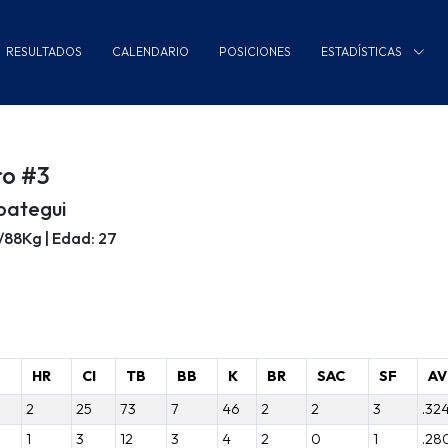
RESULTADOS
CALENDARIO
POSICIONES
ESTADÍSTICAS
ro #3
oategui
m/88Kg | Edad: 27
B
HR
CI
TB
BB
K
BR
SAC
SF
AV
2
25
73
7
46
2
2
3
.32
1
3
12
3
4
2
0
1
.28