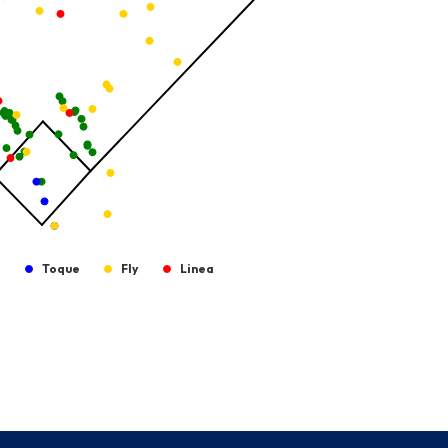
g
Toque
Fly
Linea