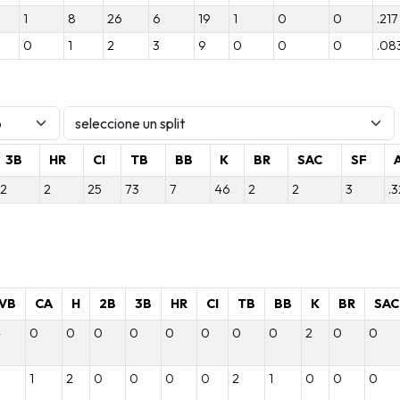
1
8
26
6
19
1
0
0
.217
0
1
2
3
9
0
0
0
.08
3B
HR
CI
TB
BB
K
BR
SAC
SF
2
2
25
73
7
46
2
2
3
.
VB
CA
H
2B
3B
HR
CI
TB
BB
K
BR
SAC
4
0
0
0
0
0
0
0
0
2
0
0
1
2
0
0
0
0
2
1
0
0
0