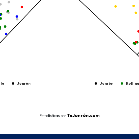
ple
Jonrón
Jonrón
Rollin
End of interactive chart.
TuJonrón.com
Estadísticas por