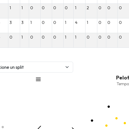
1
1
0
0
0
0
1
2
0
0
0
4
3
3
1
0
0
1
4
1
0
0
0
4
0
1
0
0
0
1
1
0
0
0
0
Pelotas Bateadas
Pelo
Combination chart with 9 data 
Tempo
Temporada 2025-2026
View as data table, Pelotas 
nges from -2.45 to 245.
The chart has 1 X axis displayi
nges from -207.36 to -50.1.
The chart has 1 Y axis displayi