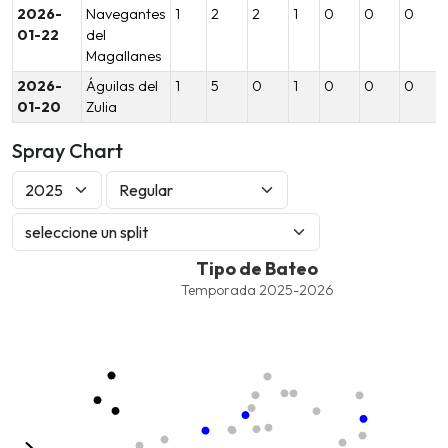
2026-
Navegantes
1
2
2
1
0
0
0
01-22
del
Magallanes
2026-
Águilas del
1
5
0
1
0
0
0
01-20
Zulia
Spray Chart
Tipo de Bateo
Tipo de Bateo
Combination chart with 8 data series.
Temporada 2025-2026
Temporada 2025-2026
View as data table, Tipo de Bateo
The chart has 1 X axis displaying values. Data ranges from -2.45
The chart has 1 Y axis displaying values. Data ranges from -206.