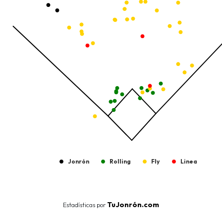
The chart has 1 Y axis displaying values. Data ranges from -206.
Jonrón
Rolling
Fly
Linea
End of interactive chart.
TuJonrón.com
Estadísticas por