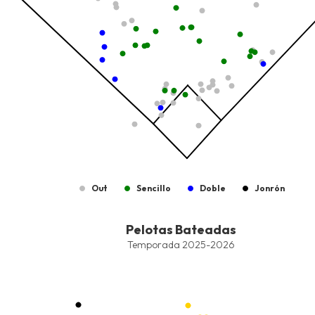
Out
Sencillo
Doble
Jonrón
End of interactive chart.
Pelotas Bateadas
Pelotas Bateadas
Combination chart with 8 data series.
Temporada 2025-2026
Temporada 2025-2026
View as data table, Pelotas Bateadas
The chart has 1 X axis displaying values. Data ranges from -2.45