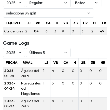
EQUIPO
JJ
VB
CA
H
2B
3B
HR
CI
TB
Cardenales
21
84
16
31
9
0
3
21
49
Game Logs
FECHA
RIVAL
JJ
VB
CA
H
2B
3B
HR
2026-
Águilas del
1
4
0
0
0
0
0
01-25
Zulia
2026-
Navegantes
1
5
0
0
0
0
0
01-24
del
Magallanes
2026-
Águilas del
1
4
1
1
0
0
1
01-23
Zulia