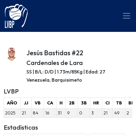
Jesús Bastidas #22
Cardenales de Lara
SS | B/L: D/D | 1.73m/85Kg | Edad: 27
Venezuela, Barquisimeto
LVBP
AÑO
JJ
VB
CA
H
2B
3B
HR
CI
TB
BB
2025
21
84
16
31
9
0
3
21
49
2
Estadísticas