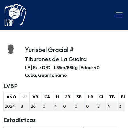
Yurisbel Gracial #
Tiburones de La Guaira
LF | B/L: D/D | 1.85m/88Kg | Edad: 40
Cuba, Guantanamo
LVBP
AÑO
JJ
VB
CA
H
2B
3B
HR
CI
TB
BB
2024
8
26
0
4
0
0
0
2
4
3
Estadísticas