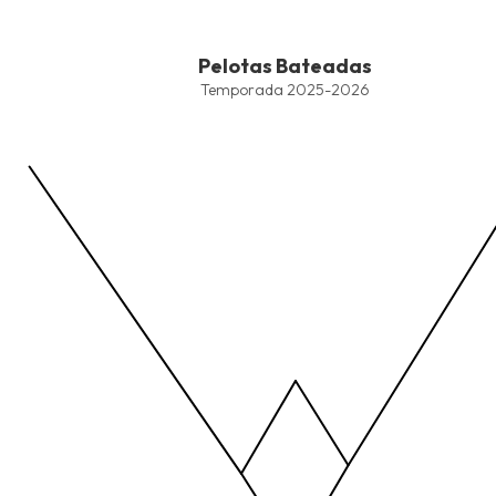
End of interactive chart.
Pelotas Bateadas
Pelotas Bateadas
Line chart with 4 lines.
Temporada 2025-2026
Temporada 2025-2026
View as data table, Pelotas Bateadas
The chart has 1 X axis displaying values. Data ranges from -2.45
The chart has 1 Y axis displaying values. Data ranges from -206.