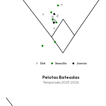
Out
Sencillo
Jonrón
End of interactive chart.
Pelotas Bateadas
Pelotas Bateadas
Combination chart with 9 data series.
Temporada 2025-2026
Temporada 2025-2026
View as data table, Pelotas Bateadas
The chart has 1 X axis displaying values. Data ranges from -2.45