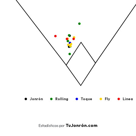
The chart has 1 Y axis displaying values. Data ranges from -206.
Jonrón
Rolling
Toque
Fly
Linea
End of interactive chart.
TuJonrón.com
Estadísticas por