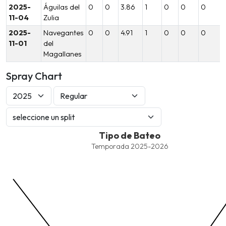
2025-
Águilas del
0
0
3.86
1
0
0
0
11-04
Zulia
2025-
Navegantes
0
0
4.91
1
0
0
0
11-01
del
Magallanes
Spray Chart
Tipo de Bateo
Tipo de Bateo
Combination chart with 7 data series.
Temporada 2025-2026
Temporada 2025-2026
View as data table, Tipo de Bateo
The chart has 1 X axis displaying values. Data ranges from -2.45
The chart has 1 Y axis displaying values. Data ranges from -206.