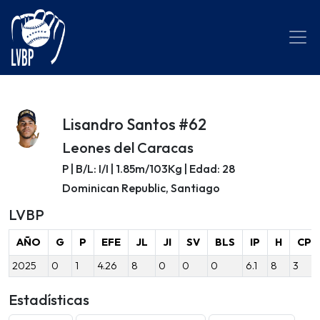
Lisandro Santos #62
Leones del Caracas
P | B/L: I/I | 1.85m/103Kg | Edad: 28
Dominican Republic, Santiago
LVBP
AÑO
G
P
EFE
JL
JI
SV
BLS
IP
H
CP
2025
0
1
4.26
8
0
0
0
6.1
8
3
Estadísticas