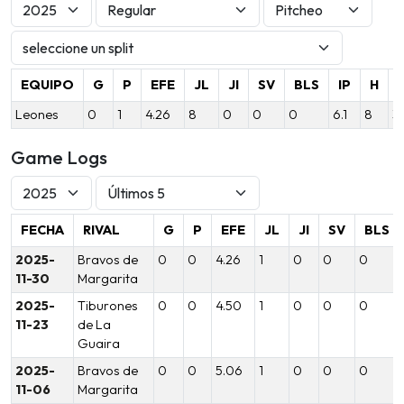
EQUIPO
G
P
EFE
JL
JI
SV
BLS
IP
H
Leones
0
1
4.26
8
0
0
0
6.1
8
3
Game Logs
FECHA
RIVAL
G
P
EFE
JL
JI
SV
BLS
2025-
Bravos de
0
0
4.26
1
0
0
0
11-30
Margarita
2025-
Tiburones
0
0
4.50
1
0
0
0
11-23
de La
Guaira
2025-
Bravos de
0
0
5.06
1
0
0
0
11-06
Margarita