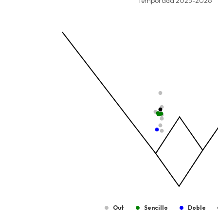
Combination chart with 8 data series.
Temporada 2025-2026
Temporada 2025-2026
View as data table, Tipo de Bateo
The chart has 1 X axis displaying values. Data ra
The chart has 1 Y axis displaying values. Data ra
Out
Sencillo
Doble