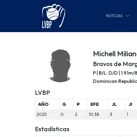
NOTICIAS
Michell Milia
Bravos de Marg
P | B/L: D/D | 1.91m
Dominican Republi
LVBP
AÑO
G
P
EFE
JL
JI
2025
0
2
10.38
3
1
Estadísticas