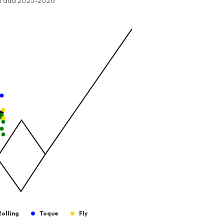
series.
rada 2025-2026
Bateadas
ng values. Data ranges from -2.45 to 245.
ng values. Data ranges from -206.84 to -85.
Rolling
Toque
Fly