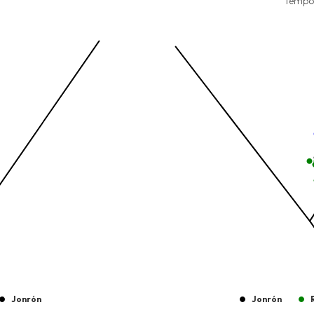
Combination chart with 8 data 
Tempo
Temporada 2025-2026
View as data table, Pelotas 
nges from -2.45 to 245.
The chart has 1 X axis displayi
nges from -206.84 to -85.
The chart has 1 Y axis displayi
Jonrón
Jonrón