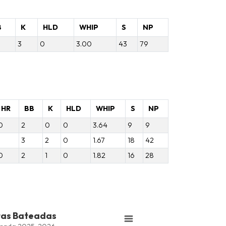
B
K
HLD
WHIP
S
NP
3
0
3.00
43
79
HR
BB
K
HLD
WHIP
S
NP
0
2
0
0
3.64
9
9
1
3
2
0
1.67
18
42
0
2
1
0
1.82
16
28
tas Bateadas