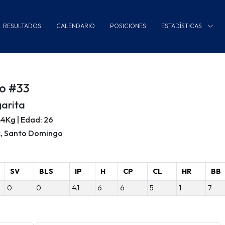
RESULTADOS
CALENDARIO
POSICIONES
ESTADÍSTICAS
no #33
arita
/84Kg | Edad: 26
c, Santo Domingo
SV
BLS
IP
H
CP
CL
HR
BB
0
0
4.1
6
6
5
1
7