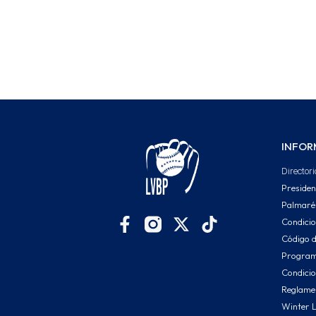
End of interactive chart.
INFOR
Directori
Presiden
Palmaré
Condici
Código d
Program
Condicio
Reglamen
Winter 