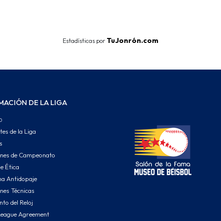
End of interactive chart.
TuJonrón.com
Estadísticas por
MACIÓN DE LA LIGA
o
tes de la Liga
s
ones de Campeonato
e Ética
a Antidopaje
nes Técnicas
to del Reloj
League Agreement