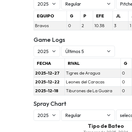
EQUIPO
G
P
EFE
JL
Bravos
0
2
10.38
3
1
Game Logs
FECHA
RIVAL
G
2025-12-27
Tigres de Aragua
0
2025-12-22
Leones del Caracas
0
2025-12-18
Tiburones de La Guaira
0
Spray Chart
Tipo de Bateo
Tipo de Bateo