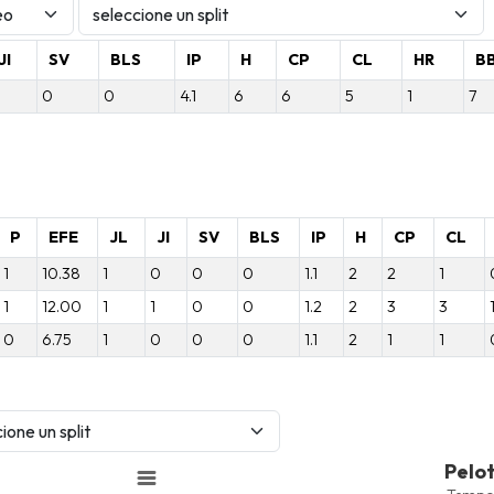
JI
SV
BLS
IP
H
CP
CL
HR
B
0
0
4.1
6
6
5
1
7
P
EFE
JL
JI
SV
BLS
IP
H
CP
CL
1
10.38
1
0
0
0
1.1
2
2
1
1
12.00
1
1
0
0
1.2
2
3
3
0
6.75
1
0
0
0
1.1
2
1
1
Pelotas Bateadas
Pelo