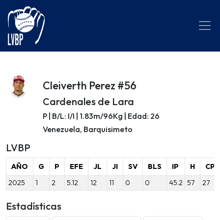
Cleiverth Perez #56
Cardenales de Lara
P | B/L: I/I | 1.83m/96Kg | Edad: 26
Venezuela, Barquisimeto
LVBP
AÑO
G
P
EFE
JL
JI
SV
BLS
IP
H
CP
2025
1
2
5.12
12
11
0
0
45.2
57
27
Estadísticas