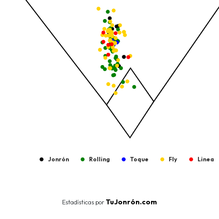
The chart has 1 Y axis displaying values. Data ranges from -206.
Jonrón
Rolling
Toque
Fly
Linea
End of interactive chart.
TuJonrón.com
Estadísticas por