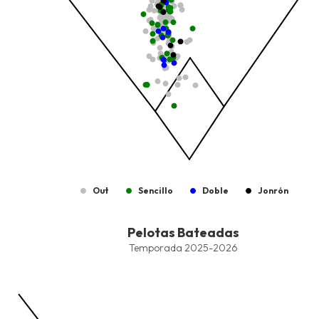
Out
Sencillo
Doble
Jonrón
End of interactive chart.
Pelotas Bateadas
Pelotas Bateadas
Combination chart with 9 data series.
Temporada 2025-2026
Temporada 2025-2026
View as data table, Pelotas Bateadas
The chart has 1 X axis displaying values. Data ranges from -2.45