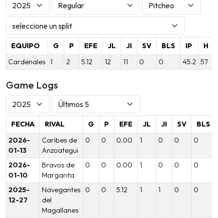
EQUIPO
G
P
EFE
JL
JI
SV
BLS
IP
H
Cardenales
1
2
5.12
12
11
0
0
45.2
57
Game Logs
FECHA
RIVAL
G
P
EFE
JL
JI
SV
BLS
2026-
Caribes de
0
0
0.00
1
0
0
0
01-13
Anzoategui
2026-
Bravos de
0
0
0.00
1
0
0
0
01-10
Margarita
2025-
Navegantes
0
0
5.12
1
1
0
0
12-27
del
Magallanes