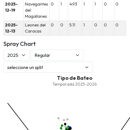
2025-
Navegantes
0
1
4.93
1
1
0
0
12-19
del
Magallanes
2025-
Leones del
0
0
5.11
1
0
0
0
12-13
Caracas
Spray Chart
Tipo de Bateo
Tipo de Bateo
Combination chart with 8 data series.
Temporada 2025-2026
Temporada 2025-2026
View as data table, Tipo de Bateo
The chart has 1 X axis displaying values. Data ranges from -2.45
The chart has 1 Y axis displaying values. Data ranges from -206.