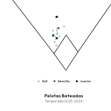
The chart has 1 Y axis displaying values. Data ranges from -206.
Out
Sencillo
Jonrón
End of interactive chart.
Pelotas Bateadas
Pelotas Bateadas
Combination chart with 8 data series.
Temporada 2025-2026
Temporada 2025-2026