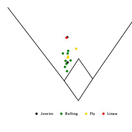
View as data table, Pelotas Bateadas
The chart has 1 X axis displaying values. Data ranges from -2.45
The chart has 1 Y axis displaying values. Data ranges from -206.
Jonrón
Rolling
Fly
Linea
End of interactive chart.