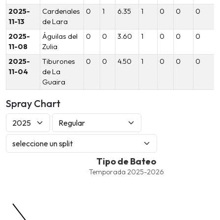
2025-
Cardenales
0
1
6.35
1
0
0
0
11-13
de Lara
2025-
Águilas del
0
0
3.60
1
0
0
0
11-08
Zulia
2025-
Tiburones
0
0
4.50
1
0
0
0
11-04
de La
Guaira
Spray Chart
Tipo de Bateo
Tipo de Bateo
Combination chart with 7 data series.
Temporada 2025-2026
Temporada 2025-2026
View as data table, Tipo de Bateo
The chart has 1 X axis displaying values. Data ranges from -2.45