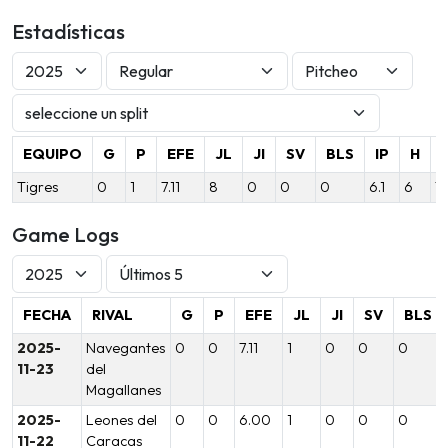
Estadísticas
EQUIPO
G
P
EFE
JL
JI
SV
BLS
IP
H
Tigres
0
1
7.11
8
0
0
0
6.1
6
7
Game Logs
FECHA
RIVAL
G
P
EFE
JL
JI
SV
BLS
2025-
Navegantes
0
0
7.11
1
0
0
0
11-23
del
Magallanes
2025-
Leones del
0
0
6.00
1
0
0
0
11-22
Caracas