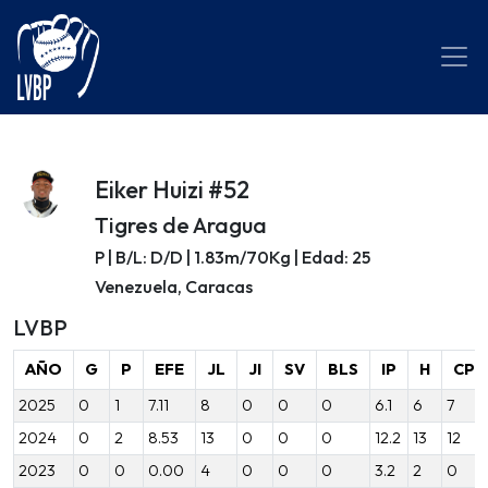
Eiker Huizi #52
Tigres de Aragua
P | B/L: D/D | 1.83m/70Kg | Edad: 25
Venezuela, Caracas
LVBP
AÑO
G
P
EFE
JL
JI
SV
BLS
IP
H
CP
2025
0
1
7.11
8
0
0
0
6.1
6
7
2024
0
2
8.53
13
0
0
0
12.2
13
12
2023
0
0
0.00
4
0
0
0
3.2
2
0