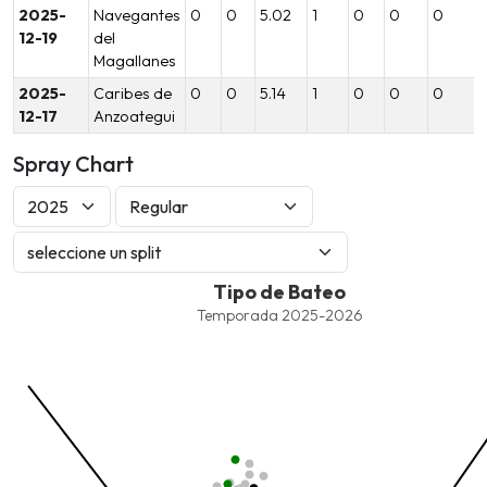
2025-
Navegantes
0
0
5.02
1
0
0
0
12-19
del
Magallanes
2025-
Caribes de
0
0
5.14
1
0
0
0
12-17
Anzoategui
Spray Chart
Tipo de Bateo
Tipo de Bateo
Combination chart with 9 data series.
Temporada 2025-2026
Temporada 2025-2026
View as data table, Tipo de Bateo
The chart has 1 X axis displaying values. Data ranges from -2.45
The chart has 1 Y axis displaying values. Data ranges from -206.