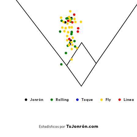
The chart has 1 Y axis displaying values. Data ranges from -206.
Jonrón
Rolling
Toque
Fly
Linea
End of interactive chart.
TuJonrón.com
Estadísticas por