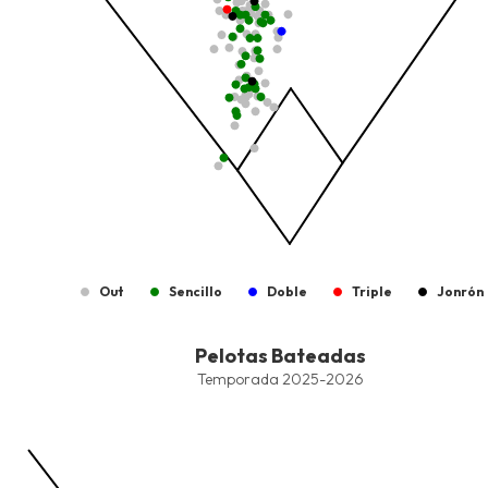
Out
Sencillo
Doble
Triple
Jonrón
End of interactive chart.
Pelotas Bateadas
Pelotas Bateadas
Combination chart with 9 data series.
Temporada 2025-2026
Temporada 2025-2026
View as data table, Pelotas Bateadas
The chart has 1 X axis displaying values. Data ranges from -2.45