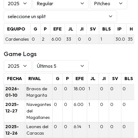
EQUIPO
G
P
EFE
JL
JI
SV
BLS
IP
H
Cardenales
0
2
6.00
33
0
0
1
30.0
35
Game Logs
FECHA
RIVAL
G
P
EFE
JL
JI
SV
BLS
2026-
Bravos de
0
0
18.00
1
0
0
0
01-10
Margarita
2025-
Navegantes
0
0
6.00
1
0
0
0
12-27
del
Magallanes
2025-
Leones del
0
0
6.14
1
0
0
0
12-26
Caracas