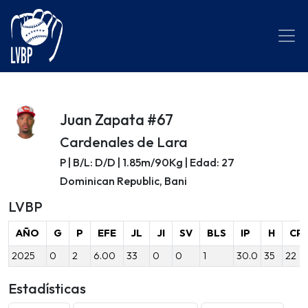
Juan Zapata #67
Cardenales de Lara
P | B/L: D/D | 1.85m/90Kg | Edad: 27
Dominican Republic, Bani
LVBP
AÑO
G
P
EFE
JL
JI
SV
BLS
IP
H
CP
2025
0
2
6.00
33
0
0
1
30.0
35
22
Estadísticas