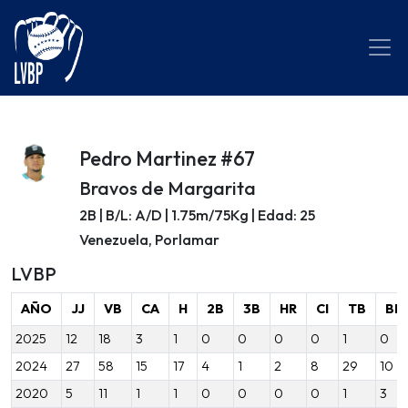
Pedro Martinez #67
Bravos de Margarita
2B | B/L: A/D | 1.75m/75Kg | Edad: 25
Venezuela, Porlamar
LVBP
AÑO
JJ
VB
CA
H
2B
3B
HR
CI
TB
BB
2025
12
18
3
1
0
0
0
0
1
0
2024
27
58
15
17
4
1
2
8
29
10
2020
5
11
1
1
0
0
0
0
1
3