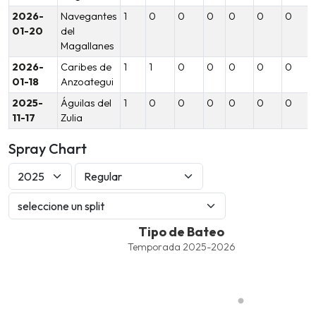
2026-
Navegantes
1
0
0
0
0
0
0
01-20
del
Magallanes
2026-
Caribes de
1
1
0
0
0
0
0
01-18
Anzoategui
2025-
Águilas del
1
0
0
0
0
0
0
11-17
Zulia
Spray Chart
Tipo de Bateo
Tipo de Bateo
Combination chart with 6 data series.
Temporada 2025-2026
Temporada 2025-2026
View as data table, Tipo de Bateo
The chart has 1 X axis displaying values. Data ranges from -2.45