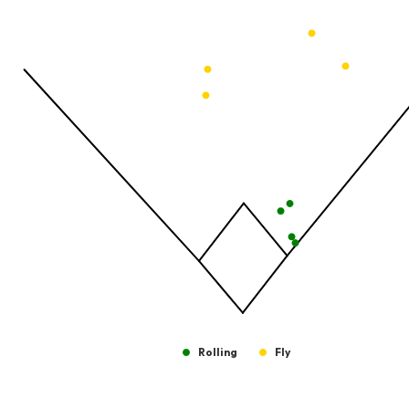
View as data table, Pelotas Bateadas
The chart has 1 X axis displaying values. Data ranges from -2.45
The chart has 1 Y axis displaying values. Data ranges from -206.
Rolling
Fly
End of interactive chart.