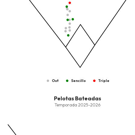
Out
Sencillo
Triple
End of interactive chart.
Pelotas Bateadas
Pelotas Bateadas
Combination chart with 6 data series.
Temporada 2025-2026
Temporada 2025-2026
View as data table, Pelotas Bateadas
The chart has 1 X axis displaying values. Data ranges from -2.45