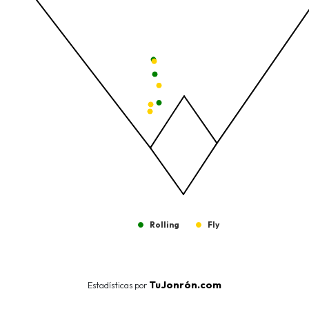
The chart has 1 Y axis displaying values. Data ranges from -206.
Rolling
Fly
End of interactive chart.
TuJonrón.com
Estadísticas por