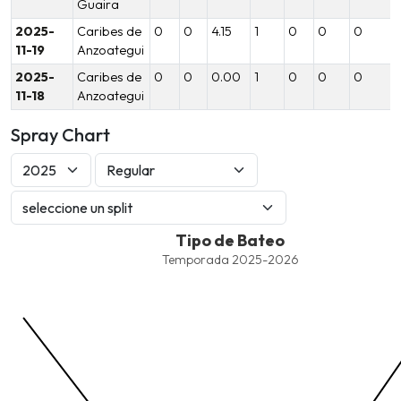
Guaira
2025-
Caribes de
0
0
4.15
1
0
0
0
11-19
Anzoategui
2025-
Caribes de
0
0
0.00
1
0
0
0
11-18
Anzoategui
Spray Chart
Tipo de Bateo
Tipo de Bateo
Combination chart with 7 data series.
Temporada 2025-2026
Temporada 2025-2026
View as data table, Tipo de Bateo
The chart has 1 X axis displaying values. Data ranges from -2.45
The chart has 1 Y axis displaying values. Data ranges from -206.