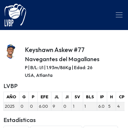
Keyshawn Askew #77
Navegantes del Magallanes
P | B/L: I/I | 1.93m/86Kg | Edad: 26
USA, Atlanta
LVBP
AÑO
G
P
EFE
JL
JI
SV
BLS
IP
H
CP
2025
0
0
6.00
9
0
1
1
6.0
5
4
Estadísticas