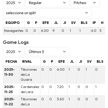
EQUIPO
G
P
EFE
JL
JI
SV
BLS
IP
H
Navegantes
0
0
6.00
9
0
1
1
6.0
5
Game Logs
FECHA
RIVAL
G
P
EFE
JL
JI
SV
BLS
2025-
Tiburones
0
0
6.00
1
0
1
0
11-30
de La
Guaira
2025-
Cardenales
0
0
7.20
1
0
0
1
11-25
de Lara
2025-
Tiburones
0
0
3.60
1
0
0
0
11-22
de La