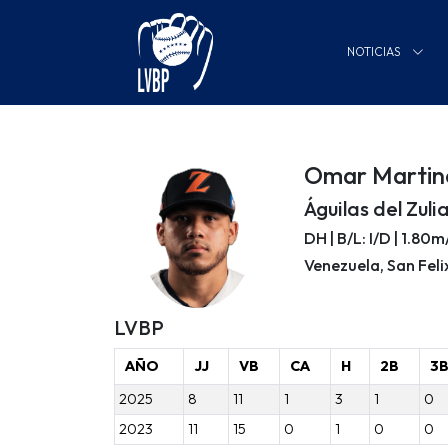
NOTICIAS
Omar Martin
Águilas del Zuli
DH | B/L: I/D | 1.80
Venezuela, San Feli
LVBP
AÑO
JJ
VB
CA
H
2B
3
2025
8
11
1
3
1
0
2023
11
15
0
1
0
0