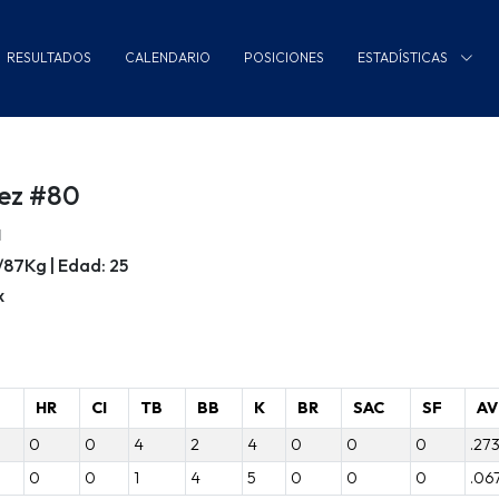
RESULTADOS
CALENDARIO
POSICIONES
ESTADÍSTICAS
ez #80
a
m/87Kg | Edad: 25
x
B
HR
CI
TB
BB
K
BR
SAC
SF
AV
0
0
4
2
4
0
0
0
.27
0
0
1
4
5
0
0
0
.06