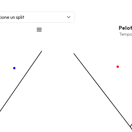
Pelotas Bateadas
Pelo
Combination chart with 6 data 
Tempo
Temporada 2025-2026
View as data table, Pelotas 
nges from -2.45 to 245.
The chart has 1 X axis displayi
nges from -206.84 to -85.
The chart has 1 Y axis displayi