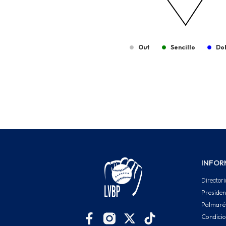
Out
Sencillo
Do
End of interactive chart.
INFOR
Directori
Presiden
Palmaré
Condici