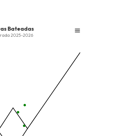
tas Bateadas
series.
rada 2025-2026
Bateadas
ng values. Data ranges from -2.45 to 245.
ng values. Data ranges from -206.84 to -85.