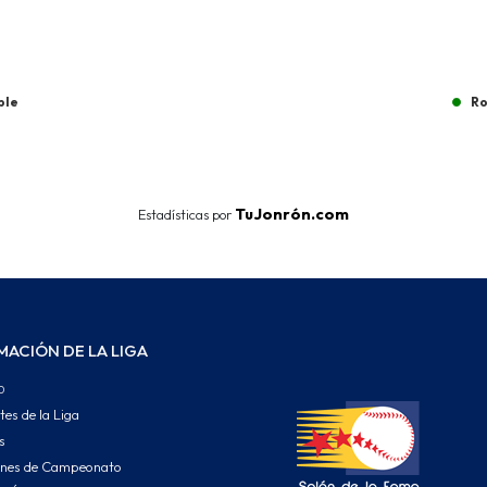
ble
Ro
End of interactive chart.
TuJonrón.com
Estadísticas por
MACIÓN DE LA LIGA
o
tes de la Liga
s
ones de Campeonato