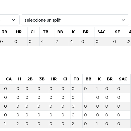
3B
HR
CI
TB
BB
K
BR
SAC
SF
0
0
0
4
2
4
0
0
0
.
CA
H
2B
3B
HR
CI
TB
BB
K
BR
SAC
0
0
0
0
0
0
0
0
1
0
0
0
0
0
0
0
0
0
1
0
0
0
0
0
0
0
0
0
0
0
0
0
0
0
0
0
0
0
0
0
0
0
0
0
1
2
0
0
0
0
2
0
1
0
0