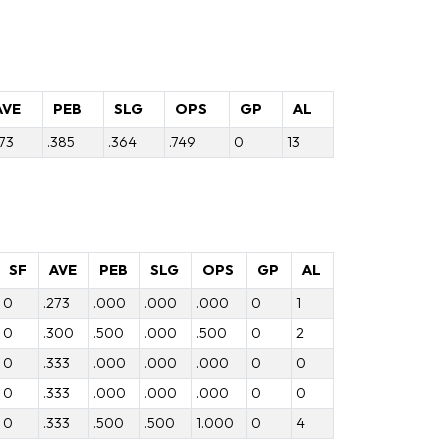
AVE
PEB
SLG
OPS
GP
AL
273
.385
.364
.749
0
13
SF
AVE
PEB
SLG
OPS
GP
AL
0
.273
.000
.000
.000
0
1
0
.300
.500
.000
.500
0
2
0
.333
.000
.000
.000
0
0
0
.333
.000
.000
.000
0
0
0
.333
.500
.500
1.000
0
4