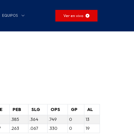
Ver en vivo
EQUIPOS
E
PEB
SLG
OPS
GP
AL
3
.385
.364
.749
0
13
7
.263
.067
.330
0
19