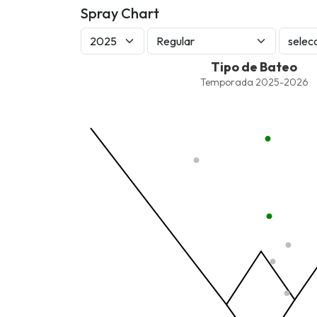
Spray Chart
Tipo de Bateo
Tipo de Bateo
Combination chart with 7 data series.
Temporada 2025-2026
Temporada 2025-2026
View as data table, Tipo de Bateo
The chart has 1 X axis displaying values. Data ra
The chart has 1 Y axis displaying values. Data ra