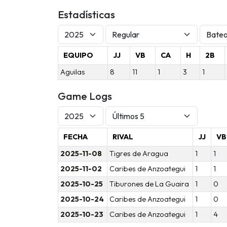
Estadísticas
EQUIPO
JJ
VB
CA
H
2B
Aguilas
8
11
1
3
1
Game Logs
FECHA
RIVAL
JJ
VB
2025-11-08
Tigres de Aragua
1
1
2025-11-02
Caribes de Anzoategui
1
1
2025-10-25
Tiburones de La Guaira
1
0
2025-10-24
Caribes de Anzoategui
1
0
2025-10-23
Caribes de Anzoategui
1
4