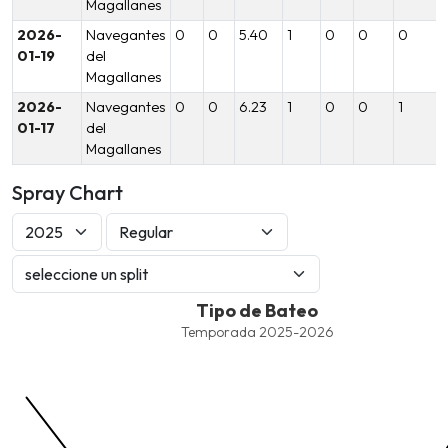
Magallanes
2026-
Navegantes
0
0
5.40
1
0
0
0
01-19
del
Magallanes
2026-
Navegantes
0
0
6.23
1
0
0
1
01-17
del
Magallanes
Spray Chart
Tipo de Bateo
Tipo de Bateo
Combination chart with 9 data series.
Temporada 2025-2026
Temporada 2025-2026
View as data table, Tipo de Bateo
The chart has 1 X axis displaying values. Data ranges from -2.45
The chart has 1 Y axis displaying values. Data ranges from -206.