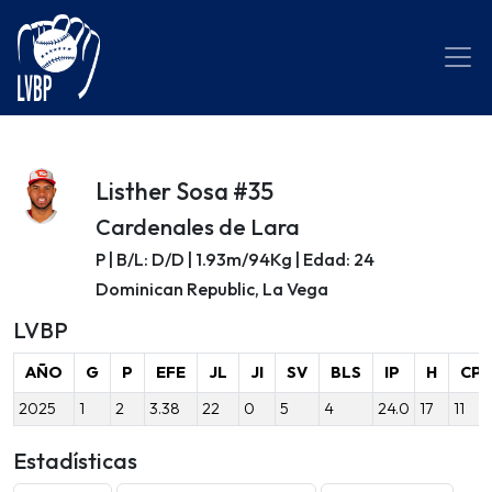
Listher Sosa #35
Cardenales de Lara
P | B/L: D/D | 1.93m/94Kg | Edad: 24
Dominican Republic, La Vega
LVBP
AÑO
G
P
EFE
JL
JI
SV
BLS
IP
H
CP
2025
1
2
3.38
22
0
5
4
24.0
17
11
Estadísticas