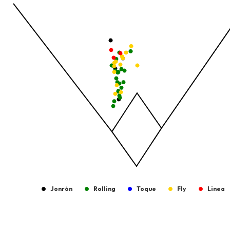
The chart has 1 X axis displaying values. Data ranges from -2.45
The chart has 1 Y axis displaying values. Data ranges from -206.
Jonrón
Rolling
Toque
Fly
Linea
End of interactive chart.