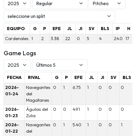
EQUIPO
G
P
EFE
JL
JI
SV
BLS
IP
H
Cardenales
1
2
3.38
22
0
5
4
24.0
17
Game Logs
FECHA
RIVAL
G
P
EFE
JL
JI
SV
BLS
2026-
Navegantes
0
1
6.75
1
0
0
0
01-24
del
Magallanes
2026-
Águilas del
0
0
4.91
1
0
0
0
01-23
Zulia
2026-
Navegantes
0
1
5.40
1
0
0
1
01-22
del