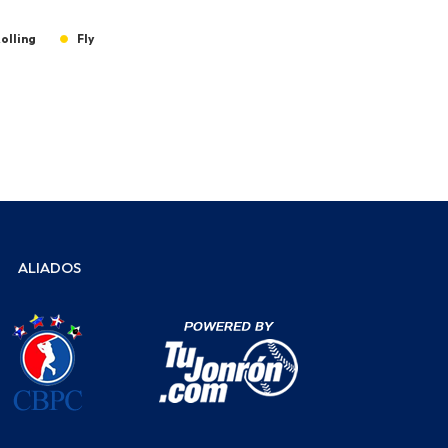
olling
Fly
ALIADOS