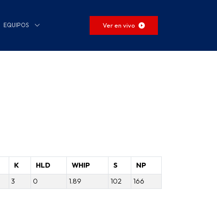
Ver en vivo
EQUIPOS
K
HLD
WHIP
S
NP
3
0
1.89
102
166