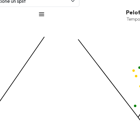
Pelotas Bateadas
Pelo
Combination chart with 6 data 
Tempo
Temporada 2025-2026
View as data table, Pelotas 
nges from -2.45 to 245.
The chart has 1 X axis displayi
nges from -206.84 to -85.
The chart has 1 Y axis displayi