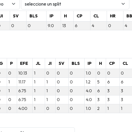
JI
SV
BLS
IP
H
CP
CL
HR
B
0
0
0
9.0
13
6
4
0
4
G
P
EFE
JL
JI
SV
BLS
IP
H
CP
CL
0
0
10.13
1
0
0
0
1.0
0
0
0
0
1
11.17
1
1
0
0
1.2
5
6
6
0
1
6.75
1
1
0
0
4.0
6
3
3
0
0
6.75
1
1
0
0
4.0
3
3
3
0
0
4.00
1
0
0
0
1.0
2
1
1