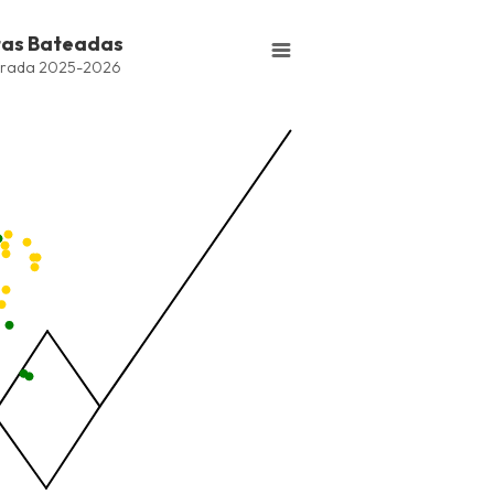
tas Bateadas
series.
rada 2025-2026
Bateadas
ng values. Data ranges from -2.45 to 245.
ng values. Data ranges from -206.84 to -85.