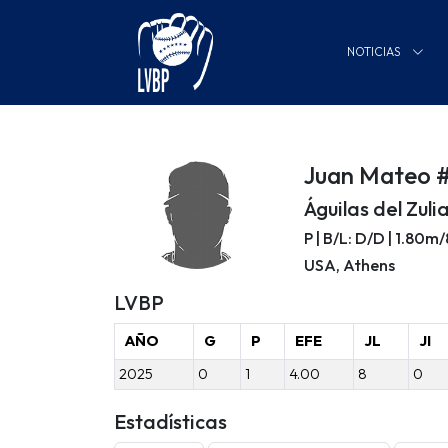
NOTICIAS
Juan Mateo 
Águilas del Zuli
P | B/L: D/D | 1.80m
USA, Athens
LVBP
AÑO
G
P
EFE
JL
JI
2025
0
1
4.00
8
0
Estadísticas