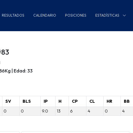
RESULTADOS
CALENDARIO
POSICIONES
ESTADÍSTICAS
#83
a
/86Kg | Edad: 33
SV
BLS
IP
H
CP
CL
HR
BB
0
0
9.0
13
6
4
0
4