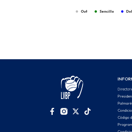
Out
Sencillo
Do
End of interactive chart.
INFOR
Directori
Presiden
Palmaré
Condici
Código d
Program
Condicio