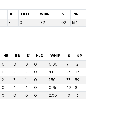
B
K
HLD
WHIP
S
NP
3
0
1.89
102
166
HR
BB
K
HLD
WHIP
S
NP
0
0
0
0
0.00
9
12
1
2
2
0
4.17
25
45
2
3
1
0
1.50
33
59
0
4
6
0
0.75
49
81
0
0
0
0
2.00
10
16