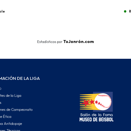
ble
R
End of interactive chart.
TuJonrón.com
Estadísticas por
MACIÓN DE LA LIGA
o
tes de la Liga
s
ones de Campeonato
e Ética
a Antidopaje
nes Técnicas