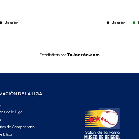
Jonrón
Jonrón
End of interactive chart.
TuJonrón.com
Estadísticas por
MACIÓN DE LA LIGA
o
tes de la Liga
s
ones de Campeonato
e Ética