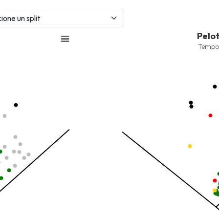
Pelotas Bateadas
Pelo
Combination chart with 8 data 
Tempo
Temporada 2025-2026
View as data table, Pelotas 
nges from -2.45 to 245.
The chart has 1 X axis displayi
ges from -214.5 to -26.75.
The chart has 1 Y axis displayi