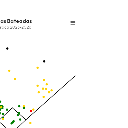
tas Bateadas
series.
rada 2025-2026
Bateadas
ng values. Data ranges from -2.45 to 245.
ng values. Data ranges from -214.5 to -26.75.