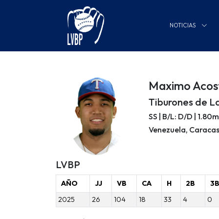
NOTICIAS
Maximo Acos
Tiburones de L
SS | B/L: D/D | 1.80
Venezuela, Caraca
LVBP
AÑO
JJ
VB
CA
H
2B
3
2025
26
104
18
33
4
0