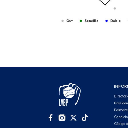
Out
Sencillo
Doble
End of interactive chart.
INFOR
Directori
Presiden
Palmaré
Condici
Código d