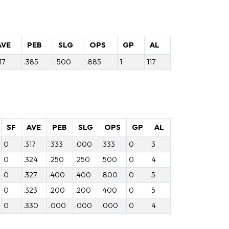
AVE
PEB
SLG
OPS
GP
AL
17
.385
.500
.885
1
117
SF
AVE
PEB
SLG
OPS
GP
AL
0
.317
.333
.000
.333
0
3
0
.324
.250
.250
.500
0
4
0
.327
.400
.400
.800
0
5
0
.323
.200
.200
.400
0
5
0
.330
.000
.000
.000
0
4