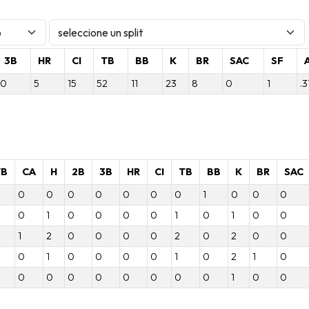
3B
HR
CI
TB
BB
K
BR
SAC
SF
0
5
15
52
11
23
8
0
1
.3
VB
CA
H
2B
3B
HR
CI
TB
BB
K
BR
SAC
0
0
0
0
0
0
0
1
0
0
0
0
1
0
0
0
0
1
0
1
0
0
1
2
0
0
0
0
2
0
2
0
0
0
1
0
0
0
0
1
0
2
1
0
0
0
0
0
0
0
0
0
1
0
0