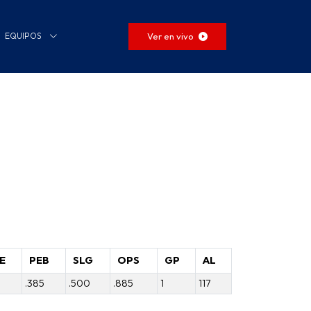
Ver en vivo
EQUIPOS
E
PEB
SLG
OPS
GP
AL
.385
.500
.885
1
117