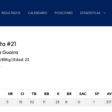
RESULTADOS
CALENDARIO
POSICIONES
ESTADÍSTICAS
ta #21
a Guaira
m/85Kg | Edad: 23
s
B
HR
CI
TB
BB
K
BR
SAC
SF
AV
5
15
52
11
23
8
0
1
.317