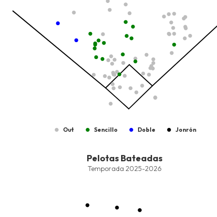
Out
Sencillo
Doble
Jonrón
End of interactive chart.
Pelotas Bateadas
Pelotas Bateadas
Combination chart with 8 data series.
Temporada 2025-2026
Temporada 2025-2026
View as data table, Pelotas Bateadas
The chart has 1 X axis displaying values. Data ranges from -2.45