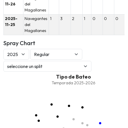
11-26
del
Magallanes
2025-
Navegantes
1
3
2
1
0
0
0
11-25
del
Magallanes
Spray Chart
Tipo de Bateo
Tipo de Bateo
Combination chart with 8 data series.
Temporada 2025-2026
Temporada 2025-2026
View as data table, Tipo de Bateo
The chart has 1 X axis displaying values. Data ranges from -2.45
The chart has 1 Y axis displaying values. Data ranges from -206.