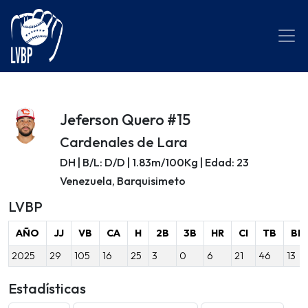
Jeferson Quero #15
Cardenales de Lara
DH | B/L: D/D | 1.83m/100Kg | Edad: 23
Venezuela, Barquisimeto
LVBP
AÑO
JJ
VB
CA
H
2B
3B
HR
CI
TB
BB
2025
29
105
16
25
3
0
6
21
46
13
Estadísticas