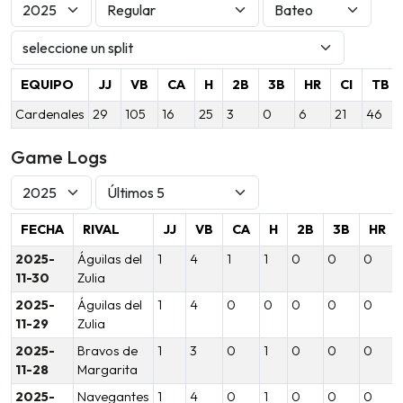
EQUIPO
JJ
VB
CA
H
2B
3B
HR
CI
TB
Cardenales
29
105
16
25
3
0
6
21
46
Game Logs
FECHA
RIVAL
JJ
VB
CA
H
2B
3B
HR
2025-
Águilas del
1
4
1
1
0
0
0
11-30
Zulia
2025-
Águilas del
1
4
0
0
0
0
0
11-29
Zulia
2025-
Bravos de
1
3
0
1
0
0
0
11-28
Margarita
2025-
Navegantes
1
4
0
1
0
0
0