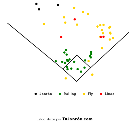
The chart has 1 Y axis displaying values. Data ranges from -206.
Jonrón
Rolling
Fly
Linea
End of interactive chart.
TuJonrón.com
Estadísticas por