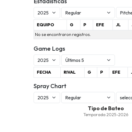
Estadísticas
EQUIPO
G
P
EFE
JL
No se encontraron registros.
Game Logs
FECHA
RIVAL
G
P
EFE
Spray Chart
Tipo de Bateo
Tipo de Bateo
Line chart with 4 lines.
Temporada 2025-2026
Temporada 2025-2026
View as data table, Tipo de Bateo