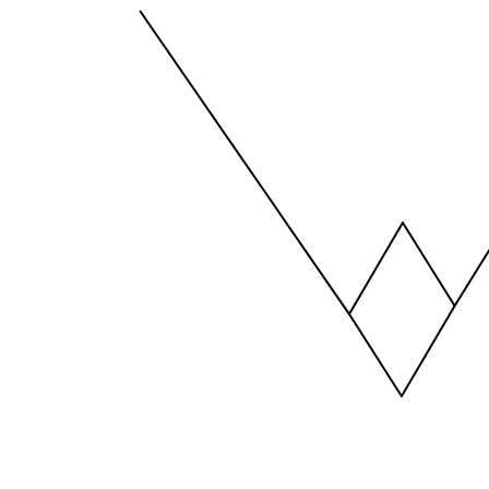
The chart has 1 X axis displaying values. Data ra
The chart has 1 Y axis displaying values. Data ra
End of interactive chart.