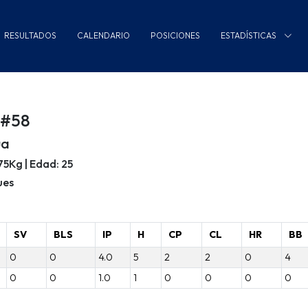
RESULTADOS
CALENDARIO
POSICIONES
ESTADÍSTICAS
 #58
ua
/75Kg | Edad: 25
ues
SV
BLS
IP
H
CP
CL
HR
BB
0
0
4.0
5
2
2
0
4
0
0
1.0
1
0
0
0
0