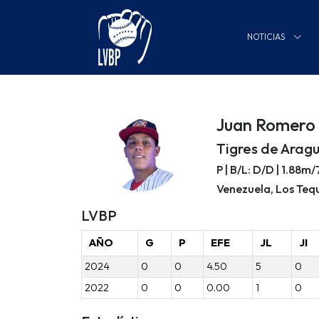
NOTICIAS
Juan Romero
Tigres de Arag
P | B/L: D/D | 1.88m
Venezuela, Los Teq
LVBP
AÑO
G
P
EFE
JL
JI
2024
0
0
4.50
5
0
2022
0
0
0.00
1
0