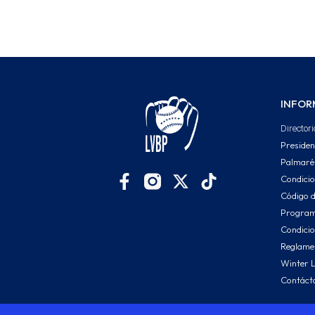
INFOR
Directori
Presiden
Palmaré
Condici
Código d
Program
Condicio
Reglamen
Winter 
Contáct