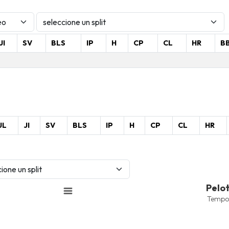
JI
SV
BLS
IP
H
CP
CL
HR
B
JL
JI
SV
BLS
IP
H
CP
CL
HR
Pelotas Bateadas
Pelo
Line chart with 4 lines.
Tempo
Temporada 2025-2026
View as data table, Pelotas 