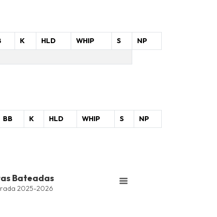
B
K
HLD
WHIP
S
NP
BB
K
HLD
WHIP
S
NP
tas Bateadas
rada 2025-2026
Bateadas