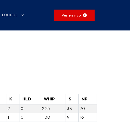
Ver en vivo
EQUIPOS
K
HLD
WHIP
S
NP
2
0
2.25
38
70
1
0
1.00
9
16