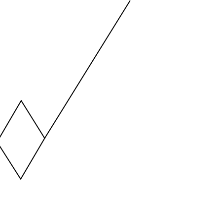
ng values. Data ranges from -2.45 to 245.
ng values. Data ranges from -206.84 to -85.