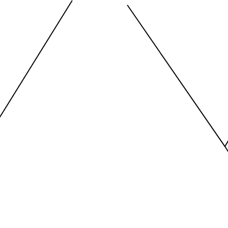
nges from -2.45 to 245.
The chart has 1 X axis displayi
nges from -206.84 to -85.
The chart has 1 Y axis displayi
End of interactive chart.