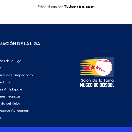
TuJonrón.com
Estadísticas por
MACIÓN DE LA LIGA
o
tes de la Liga
s
ones de Campeonato
e Ética
a Antidopaje
nes Técnicas
to del Reloj
League Agreement
o