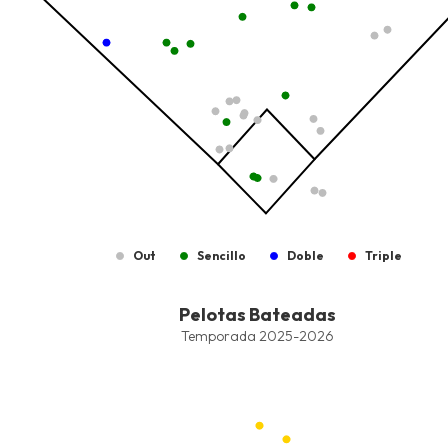
Out
Sencillo
Doble
Triple
End of interactive chart.
Pelotas Bateadas
Pelotas Bateadas
Combination chart with 7 data series.
Temporada 2025-2026
Temporada 2025-2026
View as data table, Pelotas Bateadas
The chart has 1 X axis displaying values. Data ranges from -2.45
The chart has 1 Y axis displaying values. Data ranges from -206.