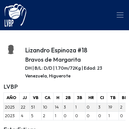
Lizandro Espinoza #18
Bravos de Margarita
DH | B/L: D/D | 1.70m/72Kg | Edad: 23
Venezuela, Higuerote
LVBP
AÑO
JJ
VB
CA
H
2B
3B
HR
CI
TB
BB
2025
22
51
10
14
3
1
0
3
19
2
2023
4
5
2
1
0
0
0
0
1
0