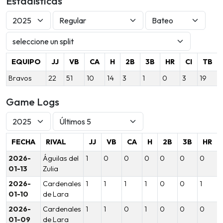
Estadísticas
EQUIPO
JJ
VB
CA
H
2B
3B
HR
CI
TB
Bravos
22
51
10
14
3
1
0
3
19
Game Logs
FECHA
RIVAL
JJ
VB
CA
H
2B
3B
HR
2026-
Águilas del
1
0
0
0
0
0
0
01-13
Zulia
2026-
Cardenales
1
1
1
1
0
0
1
01-10
de Lara
2026-
Cardenales
1
1
0
1
0
0
0
01-09
de Lara