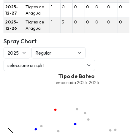
2025-
Tigres de
1
0
0
0
0
0
0
12-27
Aragua
2025-
Tigres de
1
3
0
0
0
0
0
12-26
Aragua
Spray Chart
Tipo de Bateo
Tipo de Bateo
Combination chart with 8 data series.
Temporada 2025-2026
Temporada 2025-2026
View as data table, Tipo de Bateo
The chart has 1 X axis displaying values. Data ranges from -2.45
The chart has 1 Y axis displaying values. Data ranges from -206.