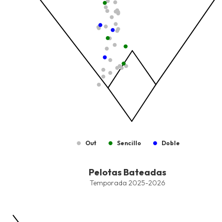
Out
Sencillo
Doble
End of interactive chart.
Pelotas Bateadas
Pelotas Bateadas
Combination chart with 8 data series.
Temporada 2025-2026
Temporada 2025-2026
View as data table, Pelotas Bateadas
The chart has 1 X axis displaying values. Data ranges from -2.45