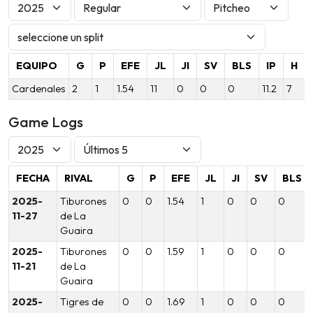
EQUIPO
G
P
EFE
JL
JI
SV
BLS
IP
H
Cardenales
2
1
1.54
11
0
0
0
11.2
7
Game Logs
FECHA
RIVAL
G
P
EFE
JL
JI
SV
BLS
2025-
Tiburones
0
0
1.54
1
0
0
0
11-27
de La
Guaira
2025-
Tiburones
0
0
1.59
1
0
0
0
11-21
de La
Guaira
2025-
Tigres de
0
0
1.69
1
0
0
0