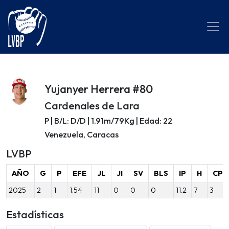
Yujanyer Herrera #80
Cardenales de Lara
P | B/L: D/D | 1.91m/79Kg | Edad: 22
Venezuela, Caracas
LVBP
AÑO
G
P
EFE
JL
JI
SV
BLS
IP
H
CP
2025
2
1
1.54
11
0
0
0
11.2
7
3
Estadísticas