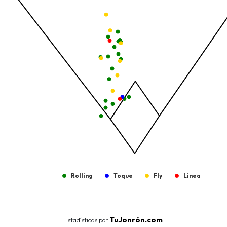
The chart has 1 Y axis displaying values. Data ranges from -206.
Rolling
Toque
Fly
Linea
End of interactive chart.
TuJonrón.com
Estadísticas por