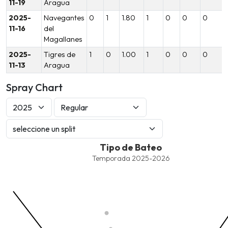
11-19
Aragua
2025-
Navegantes
0
1
1.80
1
0
0
0
11-16
del
Magallanes
2025-
Tigres de
1
0
1.00
1
0
0
0
11-13
Aragua
Spray Chart
Tipo de Bateo
Tipo de Bateo
Combination chart with 7 data series.
Temporada 2025-2026
Temporada 2025-2026
View as data table, Tipo de Bateo
The chart has 1 X axis displaying values. Data ranges from -2.45
The chart has 1 Y axis displaying values. Data ranges from -206.