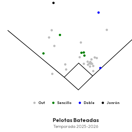
The chart has 1 X axis displaying values. Data ranges from -2.45
The chart has 1 Y axis displaying values. Data ranges from -206.8
Out
Sencillo
Doble
Jonrón
End of interactive chart.
Pelotas Bateadas
Pelotas Bateadas
Combination chart with 8 data series.
Temporada 2025-2026