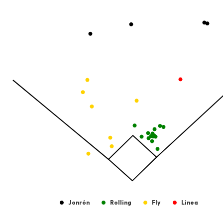
Temporada 2025-2026
View as data table, Pelotas Bateadas
The chart has 1 X axis displaying values. Data ranges from -2.45
The chart has 1 Y axis displaying values. Data ranges from -206.8
Jonrón
Rolling
Fly
Linea
End of interactive chart.