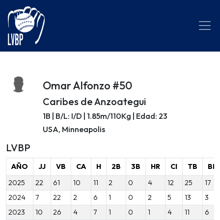
Omar Alfonzo #50
Caribes de Anzoategui
1B | B/L: I/D | 1.85m/110Kg | Edad: 23
USA, Minneapolis
LVBP
AÑO
JJ
VB
CA
H
2B
3B
HR
CI
TB
BB
2025
22
61
10
11
2
0
4
12
25
17
2024
7
22
2
6
1
0
2
5
13
3
2023
10
26
4
7
1
0
1
4
11
6