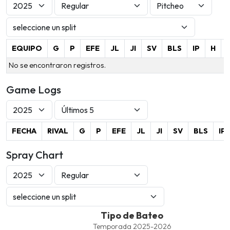
EQUIPO
G
P
EFE
JL
JI
SV
BLS
IP
H
No se encontraron registros.
Game Logs
FECHA
RIVAL
G
P
EFE
JL
JI
SV
BLS
IP
Spray Chart
Tipo de Bateo
Tipo de Bateo
Line chart with 4 lines.
Temporada 2025-2026