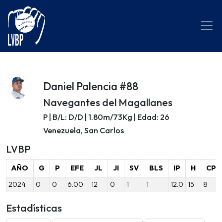
Daniel Palencia #88
Navegantes del Magallanes
P | B/L: D/D | 1.80m/73Kg | Edad: 26
Venezuela, San Carlos
LVBP
AÑO
G
P
EFE
JL
JI
SV
BLS
IP
H
CP
2024
0
0
6.00
12
0
1
1
12.0
15
8
Estadísticas