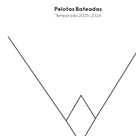
End of interactive chart.
Pelotas Bateadas
Pelotas Bateadas
Line chart with 4 lines.
Temporada 2025-2026
Temporada 2025-2026
View as data table, Pelotas Bateadas
The chart has 1 X axis displaying values. Data ranges from -2.45
The chart has 1 Y axis displaying values. Data ranges from -206.