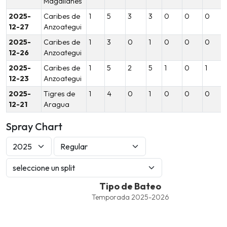
Magallanes
2025-
Caribes de
1
5
3
3
0
0
0
12-27
Anzoategui
2025-
Caribes de
1
3
0
1
0
0
0
12-26
Anzoategui
2025-
Caribes de
1
5
2
5
1
0
1
12-23
Anzoategui
2025-
Tigres de
1
4
0
1
0
0
0
12-21
Aragua
Spray Chart
Tipo de Bateo
Tipo de Bateo
Combination chart with 8 data series.
Temporada 2025-2026
Temporada 2025-2026
View as data table, Tipo de Bateo