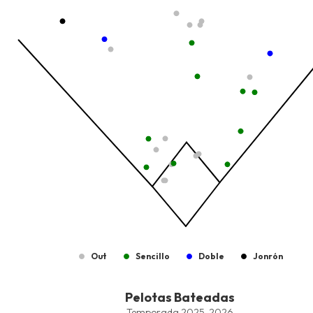
The chart has 1 X axis displaying values. Data ranges from -2.45
The chart has 1 Y axis displaying values. Data ranges from -206.
Out
Sencillo
Doble
Jonrón
End of interactive chart.
Pelotas Bateadas
Pelotas Bateadas
Combination chart with 8 data series.
Temporada 2025-2026