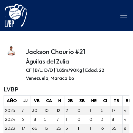
Jackson Chourio #21
Águilas del Zulia
CF | B/L: D/D | 1.85m/90Kg | Edad: 22
Venezuela, Maracaibo
LVBP
AÑO
JJ
VB
CA
H
2B
3B
HR
CI
TB
BB
2025
7
30
10
12
2
0
1
5
17
4
2024
6
18
5
7
1
0
0
3
8
4
2023
17
66
15
25
5
1
1
6
35
8