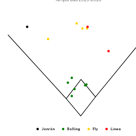
Temporada 2025-2026
View as data table, Pelotas Bateadas
The chart has 1 X axis displaying values. Data ranges from -2.45
The chart has 1 Y axis displaying values. Data ranges from -206.
Jonrón
Rolling
Fly
Linea