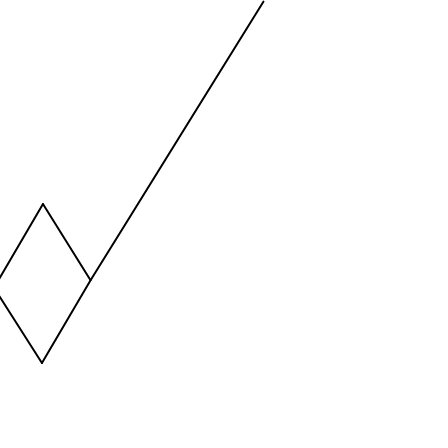
ng values. Data ranges from -2.45 to 245.
ng values. Data ranges from -206.84 to -85.