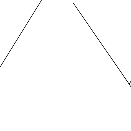
nges from -2.45 to 245.
The chart has 1 X axis displayi
nges from -206.84 to -85.
The chart has 1 Y axis displayi
End of interactive chart.