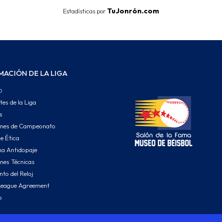
TuJonrón.com
Estadísticas por
MACIÓN DE LA LIGA
o
tes de la Liga
s
ones de Campeonato
e Ética
a Antidopaje
nes Técnicas
to del Reloj
League Agreement
o