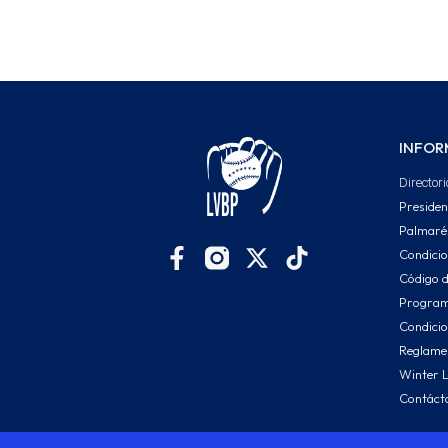
INFOR
Directori
Presiden
Palmaré
Condici
Código d
Program
Condicio
Reglamen
Winter 
Contáct