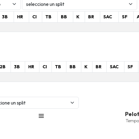
3B
HR
CI
TB
BB
K
BR
SAC
SF
2B
3B
HR
CI
TB
BB
K
BR
SAC
SF
Pelotas Bateadas
Pelo
Line chart with 4 lines.
Tempo
Temporada 2025-2026
View as data table, Pelotas 