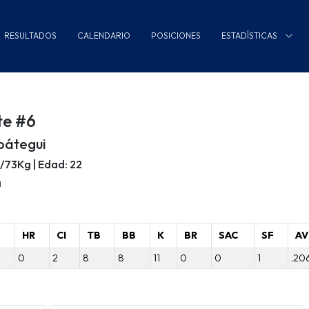
RESULTADOS
CALENDARIO
POSICIONES
ESTADÍSTICAS
te #6
oátegui
m/73Kg | Edad: 22
a
B
HR
CI
TB
BB
K
BR
SAC
SF
AV
0
2
8
8
11
0
0
1
.20