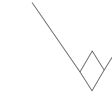
The chart has 1 X axis displaying values. Data ra
The chart has 1 Y axis displaying values. Data ra
End of interactive chart.