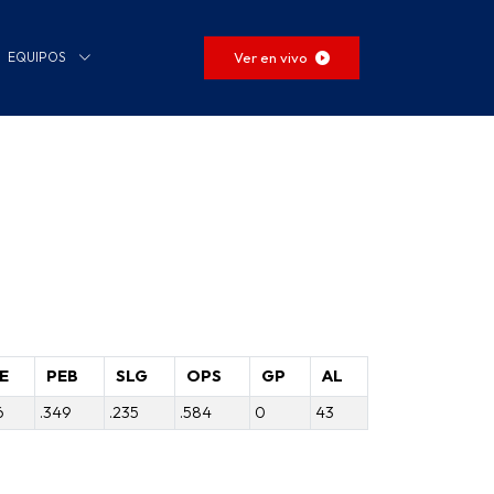
Ver en vivo
EQUIPOS
E
PEB
SLG
OPS
GP
AL
6
.349
.235
.584
0
43