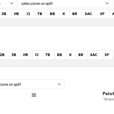
3B
HR
CI
TB
BB
K
BR
SAC
SF
2B
3B
HR
CI
TB
BB
K
BR
SAC
SF
Pelotas Bateadas
Pelo
Line chart with 4 lines.
Tempo
Temporada 2025-2026
View as data table, Pelotas 