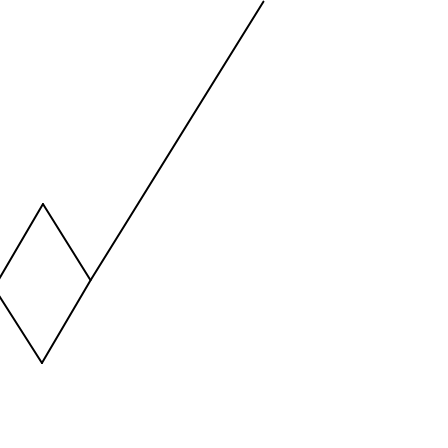
ng values. Data ranges from -2.45 to 245.
ng values. Data ranges from -206.84 to -85.