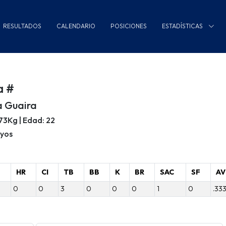
RESULTADOS
CALENDARIO
POSICIONES
ESTADÍSTICAS
a #
a Guaira
/73Kg | Edad: 22
ayos
B
HR
CI
TB
BB
K
BR
SAC
SF
AV
0
0
3
0
0
0
1
0
.33