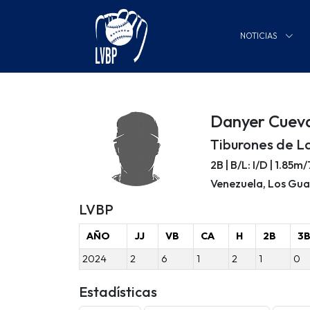
NOTICIAS
Danyer Cuev
Tiburones de L
2B | B/L: I/D | 1.85m
Venezuela, Los Gu
LVBP
AÑO
JJ
VB
CA
H
2B
3
2024
2
6
1
2
1
0
Estadísticas