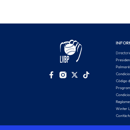
INFOR
Directori
Presiden
Palmaré
Condici
Código d
Program
Condicio
Reglamen
Winter 
Contáct