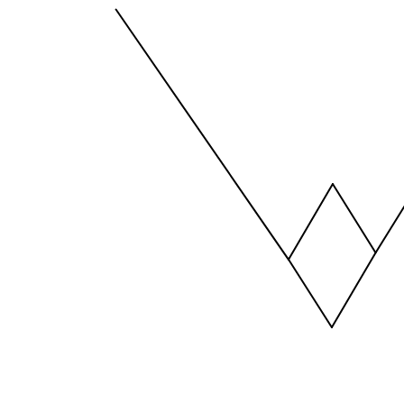
The chart has 1 X axis displaying values. Data ra
The chart has 1 Y axis displaying values. Data ra
End of interactive chart.