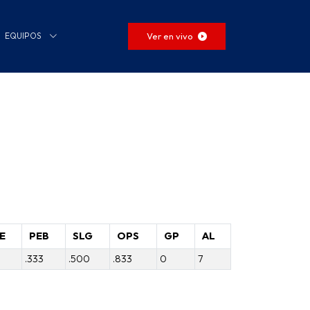
Ver en vivo
EQUIPOS
E
PEB
SLG
OPS
GP
AL
3
.333
.500
.833
0
7