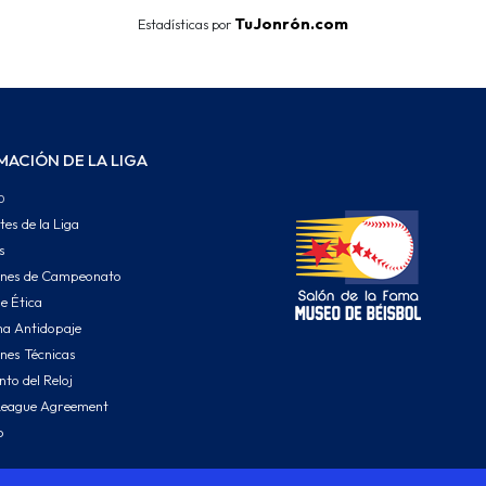
TuJonrón.com
Estadísticas por
MACIÓN DE LA LIGA
o
tes de la Liga
s
ones de Campeonato
e Ética
a Antidopaje
nes Técnicas
to del Reloj
League Agreement
o