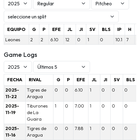
EQUIPO
G
P
EFE
JL
JI
SV
BLS
IP
H
Leones
2
2
6.10
12
0
1
0
10.1
7
8
Game Logs
FECHA
RIVAL
G
P
EFE
JL
JI
SV
BLS
2025-
Tigres de
0
0
6.10
1
0
0
0
11-22
Aragua
2025-
Tiburones
1
0
7.00
1
0
0
0
11-19
de La
Guaira
2025-
Tigres de
0
0
7.88
1
0
0
0
11-16
Aragua