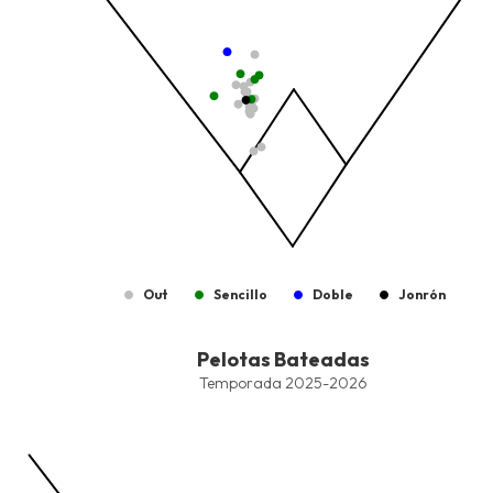
Out
Sencillo
Doble
Jonrón
End of interactive chart.
Pelotas Bateadas
Pelotas Bateadas
Combination chart with 7 data series.
Temporada 2025-2026
Temporada 2025-2026
View as data table, Pelotas Bateadas
The chart has 1 X axis displaying values. Data ranges from -2.45