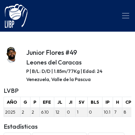
Junior Flores #49
Leones del Caracas
P | B/L: D/D | 1.85m/77Kg | Edad: 24
Venezuela, Valle de la Pascua
LVBP
AÑO
G
P
EFE
JL
JI
SV
BLS
IP
H
CP
2025
2
2
6.10
12
0
1
0
10.1
7
8
Estadísticas