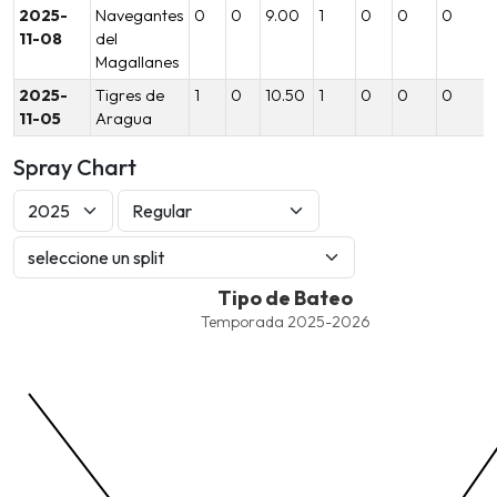
2025-
Navegantes
0
0
9.00
1
0
0
0
11-08
del
Magallanes
2025-
Tigres de
1
0
10.50
1
0
0
0
11-05
Aragua
Spray Chart
Tipo de Bateo
Tipo de Bateo
Combination chart with 8 data series.
Temporada 2025-2026
Temporada 2025-2026
View as data table, Tipo de Bateo
The chart has 1 X axis displaying values. Data ranges from -2.45
The chart has 1 Y axis displaying values. Data ranges from -206.