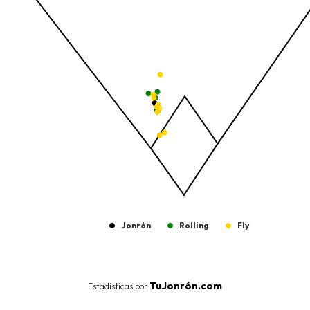
The chart has 1 Y axis displaying values. Data ranges from -206.
Jonrón
Rolling
Fly
End of interactive chart.
TuJonrón.com
Estadísticas por