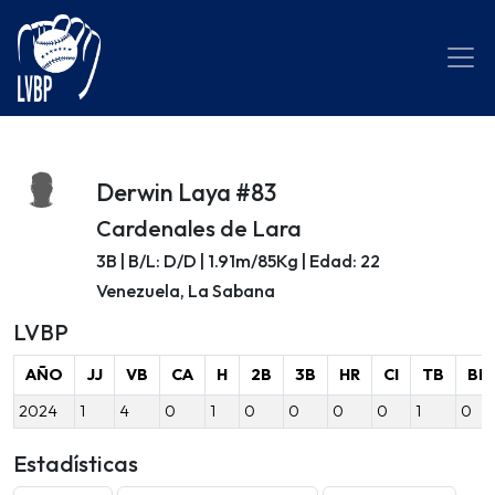
Derwin Laya #83
Cardenales de Lara
3B | B/L: D/D | 1.91m/85Kg | Edad: 22
Venezuela, La Sabana
LVBP
AÑO
JJ
VB
CA
H
2B
3B
HR
CI
TB
BB
2024
1
4
0
1
0
0
0
0
1
0
Estadísticas