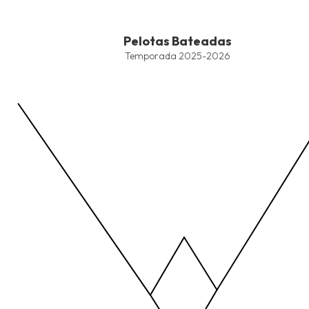
End of interactive chart.
Pelotas Bateadas
Pelotas Bateadas
Line chart with 4 lines.
Temporada 2025-2026
Temporada 2025-2026
View as data table, Pelotas Bateadas
The chart has 1 X axis displaying values. Data ranges from -2.45
The chart has 1 Y axis displaying values. Data ranges from -206.