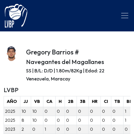
Gregory Barrios #
Navegantes del Magallanes
SS | B/L: D/D | 1.80m/82Kg | Edad: 22
Venezuela, Maracay
LVBP
AÑO
JJ
VB
CA
H
2B
3B
HR
CI
TB
BB
2025
10
10
0
0
0
0
0
0
0
1
2025
8
10
0
0
0
0
0
0
0
1
2023
2
0
1
0
0
0
0
0
0
0