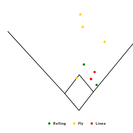
Temporada 2025-2026
View as data table, Pelotas Bateadas
The chart has 1 X axis displaying values. Data ranges from -2.45
The chart has 1 Y axis displaying values. Data ranges from -206.
Rolling
Fly
Linea