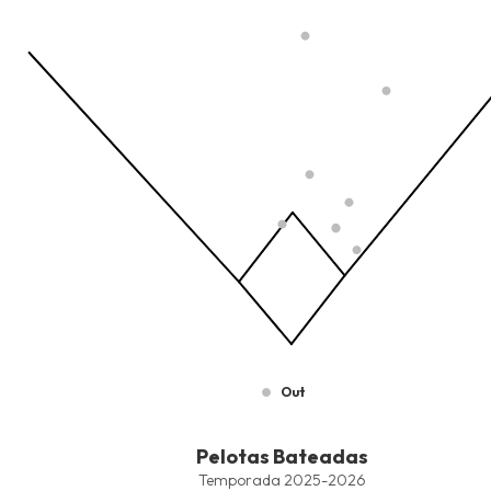
The chart has 1 X axis displaying values. Data ranges from -2.45
The chart has 1 Y axis displaying values. Data ranges from -206.
Out
End of interactive chart.
Pelotas Bateadas
Pelotas Bateadas
Combination chart with 7 data series.
Temporada 2025-2026